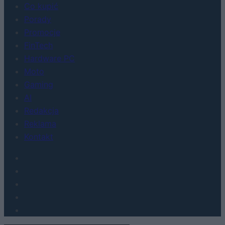
Co kupić
Porady
Promocje
FinTech
Hardware PC
Moto
Gaming
AI
Redakcja
Reklama
Kontakt