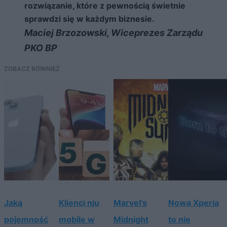
rozwiązanie, które z pewnością świetnie
sprawdzi się w każdym biznesie.
Maciej Brzozowski, Wiceprezes Zarządu
PKO BP
ZOBACZ RÓWNIEŻ
Jaką
Klienci nju
Marvel’s
Nowa Xperia
pojemność
mobile w
Midnight
to nie