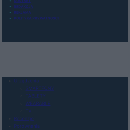
KONTAKT
REDAKCJA
REKLAMA
POLITYKA PRYWATNOŚCI
Urządzenia
SMARTFONY
TABLETY
WEARABLE
TV
Recenzje
Porównania