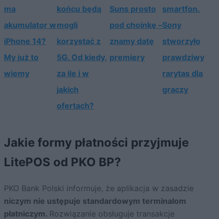
ma
końcu będą
Suns prosto
smartfon.
akumulator w
mogli
pod choinkę –
Sony
iPhone 14?
korzystać z
znamy datę
stworzyło
My już to
5G. Od kiedy,
premiery
prawdziwy
wiemy
za ile i w
rarytas dla
jakich
graczy
ofertach?
Jakie formy płatności przyjmuje
LitePOS od PKO BP?
PKO Bank Polski informuje, że aplikacja w zasadzie
niczym nie ustępuje standardowym terminalom
płatniczym.
Rozwiązanie obsługuje transakcje