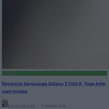
RECENZJE
Recenzja Samsunga Galaxy Z Fold 8. Tego było
nam trzeba
KATARZYNA PURA
·
8 SIERPNIA 2026