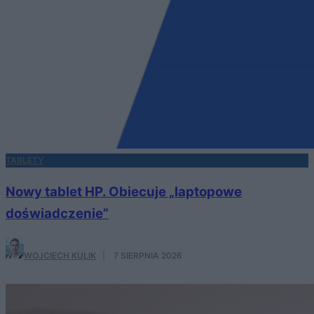
TABLETY
Nowy tablet HP. Obiecuje „laptopowe
doświadczenie”
WOJCIECH KULIK
·
7 SIERPNIA 2026