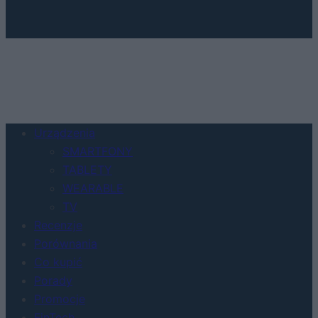
Urządzenia
SMARTFONY
TABLETY
WEARABLE
TV
Recenzje
Porównania
Co kupić
Porady
Promocje
FinTech