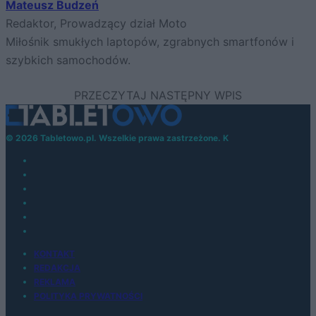
Mateusz Budzeń
Redaktor, Prowadzący dział Moto
Miłośnik smukłych laptopów, zgrabnych smartfonów i
szybkich samochodów.
© 2026 Tabletowo.pl. Wszelkie prawa zastrzeżone. K
KONTAKT
REDAKCJA
REKLAMA
POLITYKA PRYWATNOŚCI