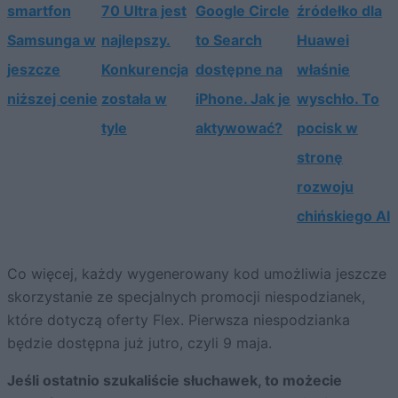
smartfon
70 Ultra jest
Google Circle
źródełko dla
Samsunga w
najlepszy.
to Search
Huawei
jeszcze
Konkurencja
dostępne na
właśnie
niższej cenie
została w
iPhone. Jak je
wyschło. To
tyle
aktywować?
pocisk w
stronę
rozwoju
chińskiego AI
Co więcej, każdy wygenerowany kod umożliwia jeszcze
skorzystanie ze specjalnych promocji niespodzianek,
które dotyczą oferty Flex. Pierwsza niespodzianka
będzie dostępna już jutro, czyli 9 maja.
Jeśli ostatnio szukaliście słuchawek, to możecie