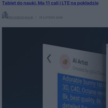
Tablet do nauki. Ma 11 cali i LTE na pokładzie
WOJCIECH KULIK
·
19 LUTEGO 2026