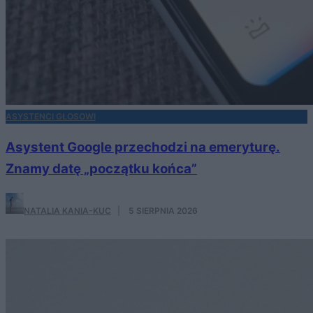
ASYSTENCI GŁOSOWI
Asystent Google przechodzi na emeryturę.
Znamy datę „początku końca”
NATALIA KANIA-KUC
·
5 SIERPNIA 2026