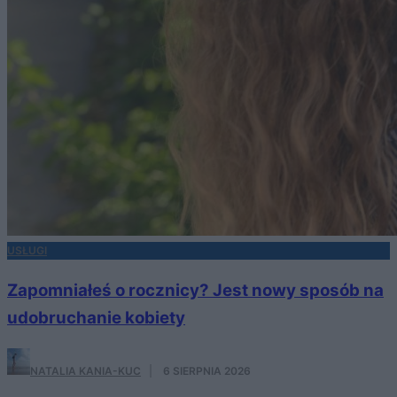
USŁUGI
Zapomniałeś o rocznicy? Jest nowy sposób na
udobruchanie kobiety
NATALIA KANIA-KUC
·
6 SIERPNIA 2026