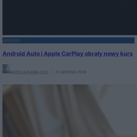
ANDROID
Android Auto i Apple CarPlay obrały nowy kurs
NATALIA KANIA-KUC
·
6 SIERPNIA 2026