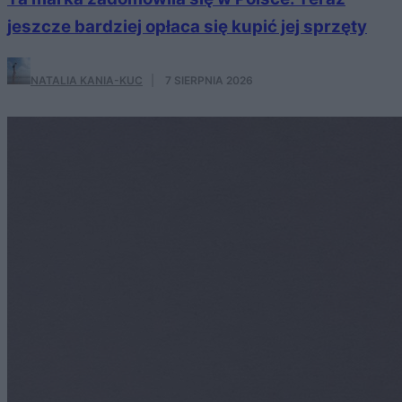
jeszcze bardziej opłaca się kupić jej sprzęty
NATALIA KANIA-KUC
·
7 SIERPNIA 2026