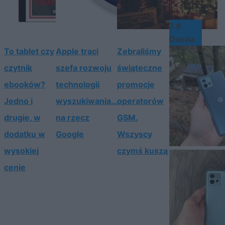
7.9
Ocena
To tablet czy
Apple traci
Zebraliśmy
czytnik
szefa rozwoju
świąteczne
ebooków?
technologii
promocje
Jedno i
wyszukiwania…
operatorów
drugie, w
na rzecz
GSM.
dodatku w
Google
Wszyscy
wysokiej
czymś kuszą
cenie