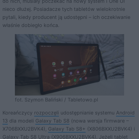
do nich, musiały poczekać na nowy system i One UI
nieco dłużej. Posiadacze tych tabletów wielokrotnie
pytali, kiedy producent ją udostępni – ich oczekiwanie
właśnie dobiegło końca.
fot. Szymon Baliński / Tabletowo.pl
Koreańczycy
rozpoczęli
udostępnianie systemu
Android
13
dla modeli
Galaxy Tab S8
(nowa wersja firmware –
X706BXXU2BVK4),
Galaxy Tab S8+
(X806BXXU2BVK4) i
Galaxy Tab S8 Ultra
(X906BXXU2BVK4). Jeżeli tablet