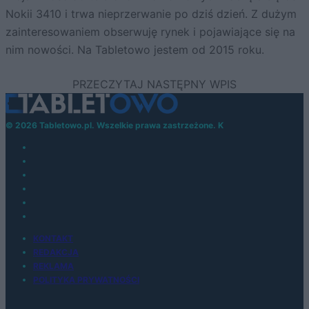
Nokii 3410 i trwa nieprzerwanie po dziś dzień. Z dużym
zainteresowaniem obserwuję rynek i pojawiające się na
nim nowości. Na Tabletowo jestem od 2015 roku.
© 2026 Tabletowo.pl. Wszelkie prawa zastrzeżone. K
KONTAKT
REDAKCJA
REKLAMA
POLITYKA PRYWATNOŚCI