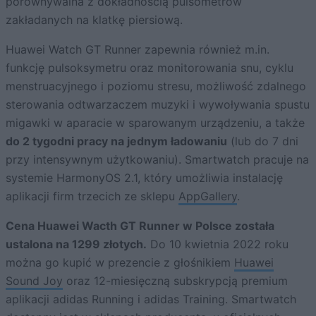
porównywalna z dokładnością pulsometrów
zakładanych na klatkę piersiową.
Huawei Watch GT Runner zapewnia również m.in.
funkcję pulsoksymetru oraz monitorowania snu, cyklu
menstruacyjnego i poziomu stresu, możliwość zdalnego
sterowania odtwarzaczem muzyki i wywoływania spustu
migawki w aparacie w sparowanym urządzeniu, a także
do 2 tygodni pracy na jednym ładowaniu
(lub do 7 dni
przy intensywnym użytkowaniu). Smartwatch pracuje na
systemie HarmonyOS 2.1, który umożliwia instalację
aplikacji firm trzecich ze sklepu
AppGallery
.
Cena Huawei Wacth GT Runner w Polsce została
ustalona na 1299 złotych.
Do 10 kwietnia 2022 roku
można go kupić w prezencie z głośnikiem
Huawei
Sound Joy
oraz 12-miesięczną subskrypcją premium
aplikacji adidas Running i adidas Training. Smartwatch