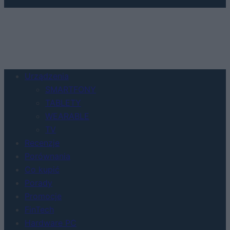
Urządzenia
SMARTFONY
TABLETY
WEARABLE
TV
Recenzje
Porównania
Co kupić
Porady
Promocje
FinTech
Hardware PC