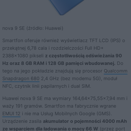
nova 9 SE (źródło: Huawei)
Smartfon oferuje również wyświetlacz TFT LCD (IPS) o
przekątnej 6,78 cala i rozdzielczości Full HD+
2388×1080 pikseli
z częstotliwością odświeżania 90
Hz oraz 8 GB RAM i 128 GB pamięci wbudowanej.
Do
tego na jego pokładzie znajdują się procesor
Qualcomm
Snapdragon 680
2,4 GHz (bez modemu 5G), moduł
NFC, czytnik linii papilarnych i dual SIM.
Huawei nova 9 SE ma wymiary 164,64×75,55×7,94 mm i
waży 191 gramów. Smartfon ma fabrycznie wgrane
EMUI 12
i nie ma Usług Mobilnych Google (GMS).
Urządzenie zasila
akumulator o pojemności 4000 mAh
ze wsparciem dla ładowania o mocy 66 W
(przez port