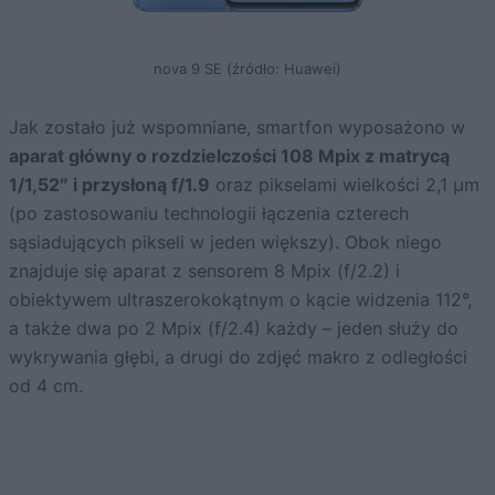
nova 9 SE (źródło: Huawei)
Jak zostało już wspomniane, smartfon wyposażono w
aparat główny o rozdzielczości 108 Mpix z matrycą
1/1,52″ i przysłoną f/1.9
oraz pikselami wielkości 2,1 µm
(po zastosowaniu technologii łączenia czterech
sąsiadujących pikseli w jeden większy). Obok niego
znajduje się aparat z sensorem 8 Mpix (f/2.2) i
obiektywem ultraszerokokątnym o kącie widzenia 112°,
a także dwa po 2 Mpix (f/2.4) każdy – jeden służy do
wykrywania głębi, a drugi do zdjęć makro z odległości
od 4 cm.