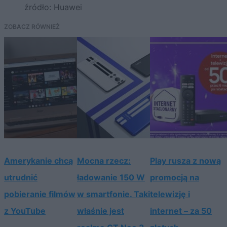
źródło: Huawei
ZOBACZ RÓWNIEŻ
Amerykanie chcą
Mocna rzecz:
Play rusza z nową
utrudnić
ładowanie 150 W
promocją na
pobieranie filmów
w smartfonie. Taki
telewizję i
z YouTube
właśnie jest
internet – za 50