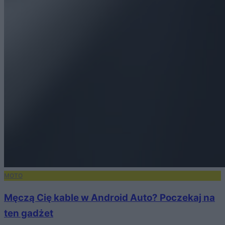
MOTO
Męczą Cię kable w Android Auto? Poczekaj na
ten gadżet