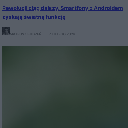
Rewolucji ciąg dalszy. Smartfony z Androidem
zyskają świetną funkcję
MATEUSZ BUDZEŃ
·
7 LUTEGO 2026