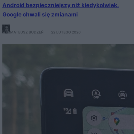
Android bezpieczniejszy niż kiedykolwiek.
Google chwali się zmianami
MATEUSZ BUDZEŃ
·
22 LUTEGO 2026