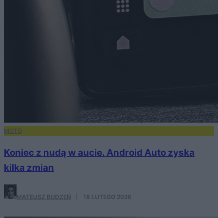
MOTO
Koniec z nudą w aucie. Android Auto zyska
kilka zmian
MATEUSZ BUDZEŃ
·
18 LUTEGO 2026