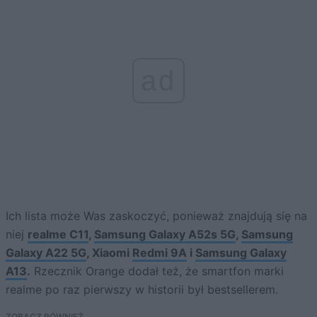
ad
Ich lista może Was zaskoczyć, ponieważ znajdują się na
niej
realme C11
,
Samsung Galaxy A52s 5G
,
Samsung
Galaxy A22 5G
, Xiaomi
Redmi 9A
i
Samsung Galaxy
A13
.
Rzecznik Orange dodał też, że smartfon marki
realme po raz pierwszy w historii był bestsellerem.
ZOBACZ RÓWNIEŻ