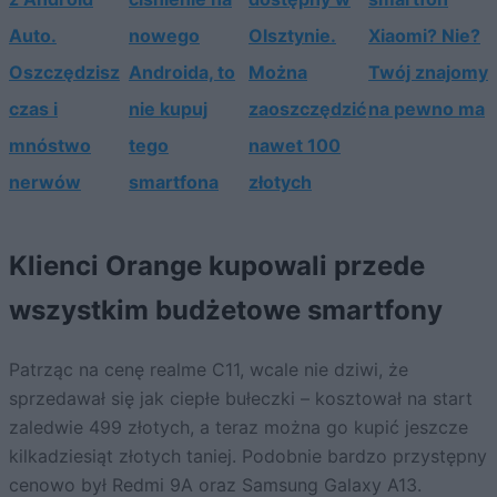
Auto.
nowego
Olsztynie.
Xiaomi? Nie?
Oszczędzisz
Androida, to
Można
Twój znajomy
czas i
nie kupuj
zaoszczędzić
na pewno ma
mnóstwo
tego
nawet 100
nerwów
smartfona
złotych
Klienci Orange kupowali przede
wszystkim budżetowe smartfony
Patrząc na cenę realme C11, wcale nie dziwi, że
sprzedawał się jak ciepłe bułeczki – kosztował na start
zaledwie 499 złotych, a teraz można go kupić jeszcze
kilkadziesiąt złotych taniej. Podobnie bardzo przystępny
cenowo był Redmi 9A oraz Samsung Galaxy A13.