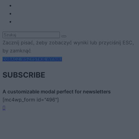
Zacznij pisać, żeby zobaczyć wyniki lub przyciśnij ESC,
by zamknąć
ZOBACZ WSZYSTKIE WYNIKI
SUBSCRIBE
A customizable modal perfect for newsletters
[mc4wp_form id="496"]