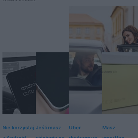
Nie korzystaj
Jeśli masz
Uber
Masz
z Android
ciśnienie na
dostępny w
smartfon