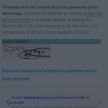
Oficjalnie ceny nie zostały jeszcze ujawnione przez
Samsunga,
ale jeden ze sklepów w Holandii
przyjmuje
już zamówienia
w przedsprzedaży na Galaxy A13.
Wariant 4/64 GB został wyceniony na 190 euro, a za
konfigurację 4/128 GB trzeba zapłacić 210 euro.
ZOBACZ RÓWNIEŻ
Sztuczna inteligencja przyspieszy opracowywanie
nowych leków
Dodaj
Tabletowo
jako preferowane źródło w
Google
Nasze artykuły będą częściej pojawiać się w Twoich wynikach