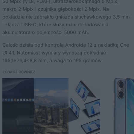
50 Mpix (f/1.8, PDAF), ultraszerokokątnego 5 Mpix,
makro 2 Mpix i czujnika głębokości 2 Mpix. Na
pokładzie nie zabrakło gniazda słuchawkowego 3,5 mm
i złącza USB-C, które służy m.in. do ładowania
akumulatora o pojemności 5000 mAh.
Całość działa pod kontrolą Androida 12 z nakładką One
UI 4.1. Natomiast wymiary wynoszą dokładnie
165,1×76,4×8,8 mm, a waga to 195 gramów.
ZOBACZ RÓWNIEŻ