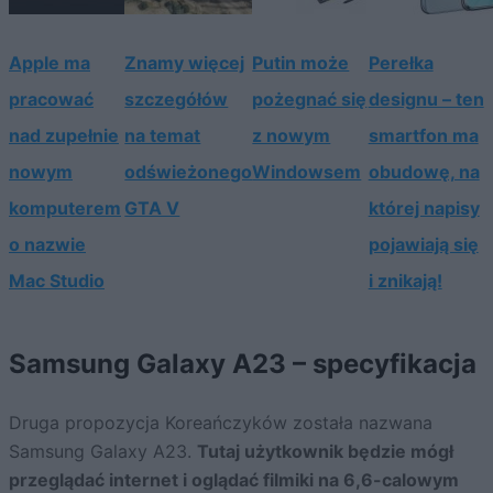
Apple ma
Znamy więcej
Putin może
Perełka
pracować
szczegółów
pożegnać się
designu – ten
nad zupełnie
na temat
z nowym
smartfon ma
nowym
odświeżonego
Windowsem
obudowę, na
komputerem
GTA V
której napisy
o nazwie
pojawiają się
Mac Studio
i znikają!
Samsung Galaxy A23 – specyfikacja
Druga propozycja Koreańczyków została nazwana
Samsung Galaxy A23.
Tutaj użytkownik będzie mógł
przeglądać internet i oglądać filmiki na 6,6-calowym