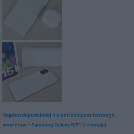
Najprawdopodobniej nie potrzebujesz lepszego
smartfona – Samsung Galaxy M51 (recenzja)