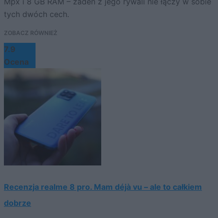
Mpx i 8 GB RAM – żaden z jego rywali nie łączy w sobie
tych dwóch cech.
ZOBACZ RÓWNIEŻ
7.9
Ocena
Recenzja realme 8 pro. Mam déjà vu – ale to całkiem
dobrze