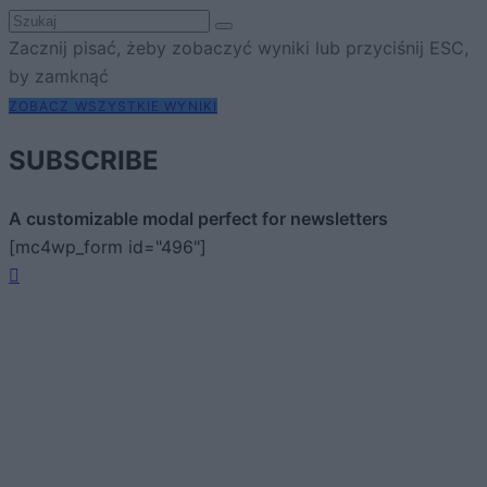
Zacznij pisać, żeby zobaczyć wyniki lub przyciśnij ESC,
by zamknąć
ZOBACZ WSZYSTKIE WYNIKI
SUBSCRIBE
A customizable modal perfect for newsletters
[mc4wp_form id="496"]