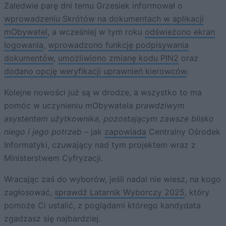
Zaledwie parę dni temu Grzesiek informował o
wprowadzeniu Skrótów na dokumentach w aplikacji
mObywatel
, a wcześniej w tym roku
odświeżono ekran
logowania
,
wprowadzono funkcję podpisywania
dokumentów
,
umożliwiono zmianę kodu PIN2
oraz
dodano opcję weryfikacji uprawnień kierowców
.
Kolejne nowości już są w drodze, a wszystko to ma
pomóc w uczynieniu mObywatela
prawdziwym
asystentem użytkownika, pozostającym zawsze blisko
niego i jego potrzeb
– jak
zapowiada
Centralny Ośrodek
Informatyki, czuwający nad tym projektem wraz z
Ministerstwem Cyfryzacji.
Wracając zaś do wyborów, jeśli nadal nie wiesz, na kogo
zagłosować,
sprawdź Latarnik Wyborczy 2025
, który
pomoże Ci ustalić, z poglądami którego kandydata
zgadzasz się najbardziej.