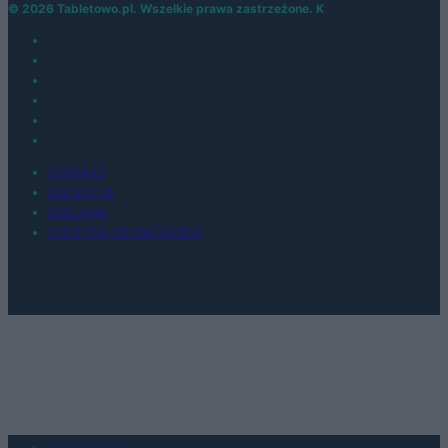
© 2026 Tabletowo.pl. Wszelkie prawa zastrzeżone. K
KONTAKT
REDAKCJA
REKLAMA
POLITYKA PRYWATNOŚCI