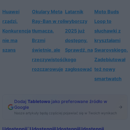
Huawei
Okulary Meta
Latarnik
Moto Buds
rządzi.
Ray-Ban w roli
wyborczy
Loop to
Konkurencja
tłumacza.
2025 już
słuchawki z
nie ma
Brzmi
dostępny.
kryształami
szans
świetnie, ale
Sprawdź, na
Swarovskiego.
rzeczywistość
kogo
Zadebiutował
rozczarowuje
zagłosować
też nowy
smartwatch
Dodaj
Tabletowo
jako preferowane źródło w
Google
Nasze artykuły będą częściej pojawiać się w Twoich wynikach
Udostępnij
Udostępnij
Udostępnij
Udostępnij