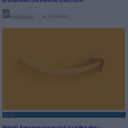
KAROL KUNAT
·
26 LUTEGO 2021
USŁUGI
Polski Amazon ruszy już za kilka dni –