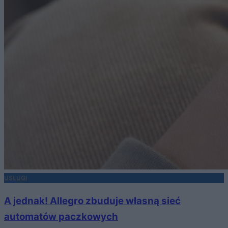
USŁUGI
A jednak! Allegro zbuduje własną sieć
automatów paczkowych