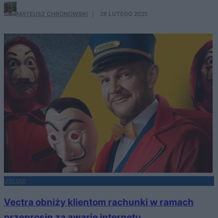
MATEUSZ CHRONOWSKI
·
28 LUTEGO 2021
USŁUGI
Vectra obniży klientom rachunki w ramach
przeprosin za awarię internetu