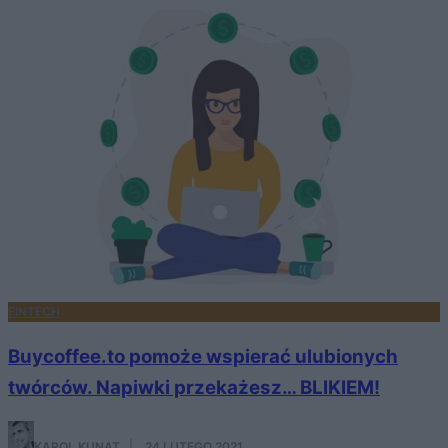
FINTECH
Buycoffee.to pomoże wspierać ulubionych
twórców. Napiwki przekażesz… BLIKIEM!
KAROL KUNAT
·
24 LUTEGO 2021