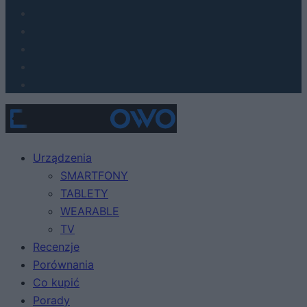
Urządzenia
SMARTFONY
TABLETY
WEARABLE
TV
Recenzje
Porównania
Co kupić
Porady