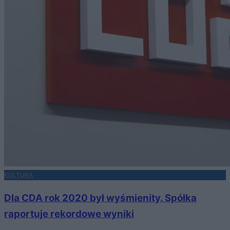
KULTURA
Dla CDA rok 2020 był wyśmienity. Spółka
raportuje rekordowe wyniki