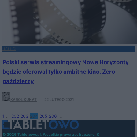
USŁUGI
Polski serwis streamingowy Nowe Horyzonty
będzie oferował tylko ambitne kino. Zero
paździerzy
KAROL KUNAT
·
22 LUTEGO 2021
1
…
202
203
204
205
206
…
© 2026 Tabletowo.pl. Wszelkie prawa zastrzeżone. K