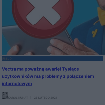
USŁUGI
Vectra ma poważną awarię! Tysiące
użytkowników ma problemy z połączeniem
internetowym
KAROL KUNAT
·
25 LUTEGO 2021