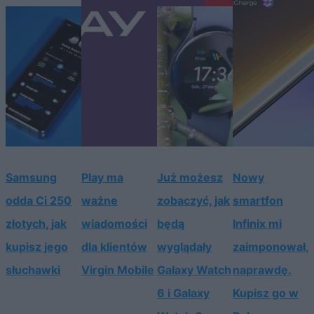
Samsung
Play ma
Już możesz
Nowy
odda Ci 250
ważne
zobaczyć, jak
smartfon
złotych, jak
wiadomości
będą
Infinix mi
kupisz jego
dla klientów
wyglądały
zaimponował,
słuchawki
Virgin Mobile
Galaxy Watch
naprawdę.
6 i Galaxy
Kupisz go w