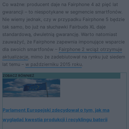
Co ważne: producent daje na Fairphone 4 aż pięć lat
gwarancji – to niespotykane w segmencie smartfonów.
Nie wiemy jednak, czy w przypadku Fairphone 5 będzie
tak samo, bo już na słuchawki Fairbuds XL daje
standardową, dwuletnią gwarancję. Warto natomiast
zauważyć, że Fairphone zapewnia imponujące wsparcie
dla swoich smartfonów –
Fairphone 2 wciąż otrzymuje
aktualizacje
, mimo że zadebiutował na rynku już siedem
lat temu –
w październiku 2015 roku
.
ZOBACZ RÓWNIEŻ
Parlament Europejski zdecydował o tym, jak ma
wyglądać kwestia produkcji i recyklingu baterii