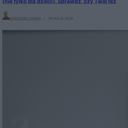
(nie tylko dla dzieci). Sprawdź, czy Twój też
GRZEGORZ DĄBEK
·
29 MAJA 2026