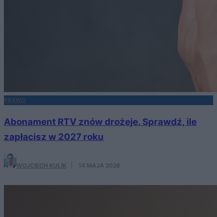
PRAWO
Abonament RTV znów drożeje. Sprawdź, ile
zapłacisz w 2027 roku
WOJCIECH KULIK
·
14 MAJA 2026