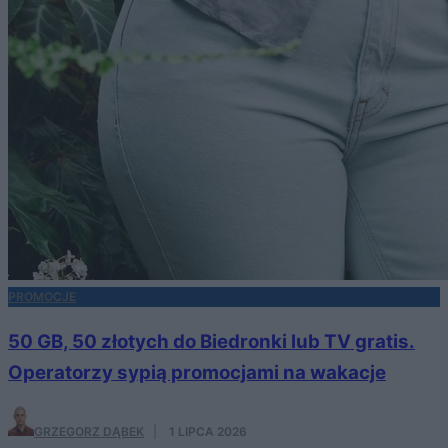
PROMOCJE
50 GB, 50 złotych do Biedronki lub TV gratis.
Operatorzy sypią promocjami na wakacje
GRZEGORZ DĄBEK
·
1 LIPCA 2026