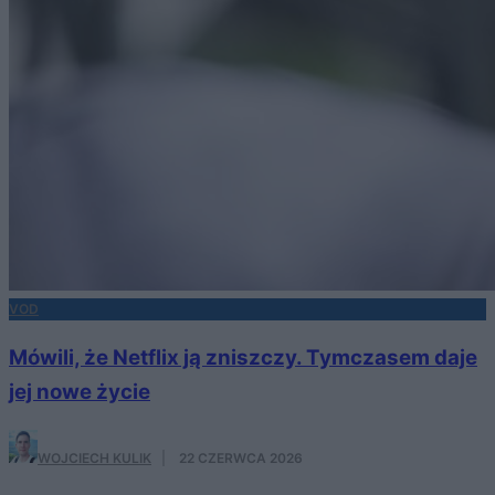
VOD
Mówili, że Netflix ją zniszczy. Tymczasem daje
jej nowe życie
WOJCIECH KULIK
·
22 CZERWCA 2026