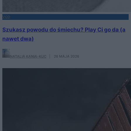
VOD
Szukasz powodu do śmiechu? Play Ci go da (a
nawet dwa)
NATALIA KANIA-KUC
·
26 MAJA 2026