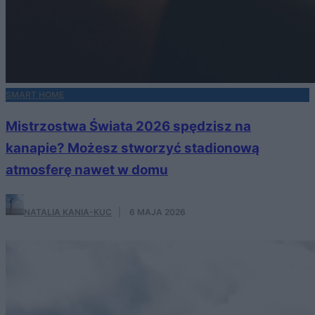
SMART HOME
Mistrzostwa Świata 2026 spędzisz na
kanapie? Możesz stworzyć stadionową
atmosferę nawet w domu
NATALIA KANIA-KUC
·
6 MAJA 2026