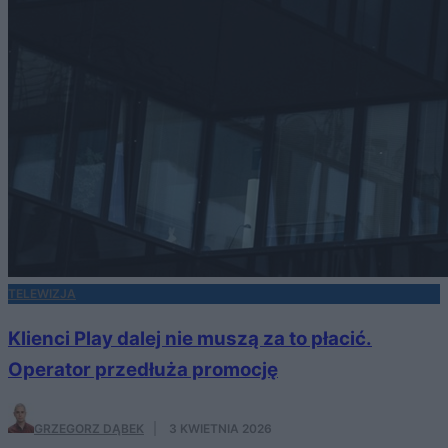
TELEWIZJA
Klienci Play dalej nie muszą za to płacić.
Operator przedłuża promocję
GRZEGORZ DĄBEK
·
3 KWIETNIA 2026