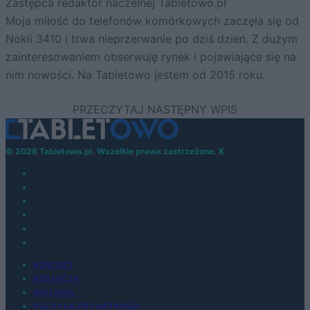
Zastępca redaktor naczelnej Tabletowo.pl
Moja miłość do telefonów komórkowych zaczęła się od
Nokii 3410 i trwa nieprzerwanie po dziś dzień. Z dużym
zainteresowaniem obserwuję rynek i pojawiające się na
nim nowości. Na Tabletowo jestem od 2015 roku.
© 2026 Tabletowo.pl. Wszelkie prawa zastrzeżone. K
KONTAKT
REDAKCJA
REKLAMA
POLITYKA PRYWATNOŚCI