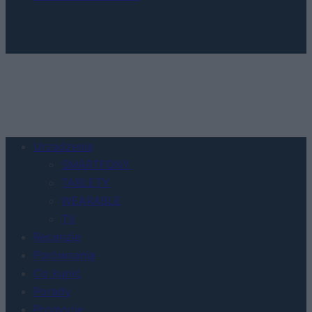
Urządzenia
SMARTFONY
TABLETY
WEARABLE
TV
Recenzje
Porównania
Co kupić
Porady
Promocje