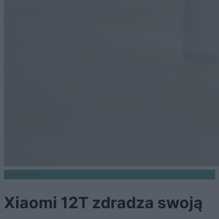
SMARTFONY
Xiaomi 12T zdradza swoją