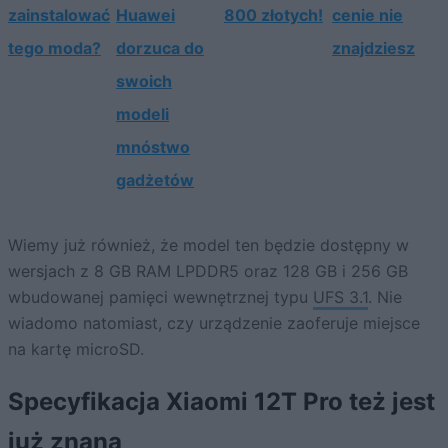
zainstalować
Huawei
800 złotych!
cenie nie
tego moda?
dorzuca do
znajdziesz
swoich
modeli
mnóstwo
gadżetów
Wiemy już również, że model ten będzie dostępny w
wersjach z 8 GB RAM LPDDR5 oraz 128 GB i 256 GB
wbudowanej pamięci wewnętrznej typu
UFS 3.1
. Nie
wiadomo natomiast, czy urządzenie zaoferuje miejsce
na kartę microSD.
Specyfikacja Xiaomi 12T Pro też jest
już znana