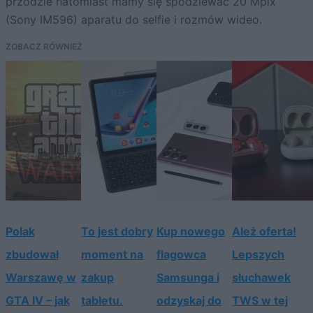
przodzie natomiast mamy się spodziewać 20 Mpix
(Sony IM596) aparatu do selfie i rozmów wideo.
ZOBACZ RÓWNIEŻ
Polak
To jest dobry
Kup nowego
Ależ oferta!
zbudował
moment na
flagowca
Lepszych
Warszawę w
zakup
Samsunga i
słuchawek
GTA IV – jak
tabletu.
odzyskaj do
TWS w tej