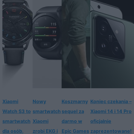
Xiaomi
Nowy
Koszmarny
Koniec czekania –
Watch S3 to
smartwatch
sequel za
Xiaomi 14 i 14 Pro
smartwatch
Xiaomi
darmo w
oficjalnie
dla osób,
zrobi EKG i
Epic Games
zaprezentowane!