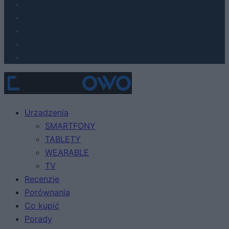
Urządzenia
SMARTFONY
TABLETY
WEARABLE
TV
Recenzje
Porównania
Co kupić
Porady