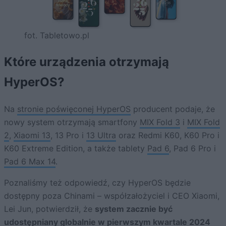
fot. Tabletowo.pl
Które urządzenia otrzymają
HyperOS?
Na
stronie poświęconej HyperOS
producent podaje, że
nowy system otrzymają smartfony
MIX Fold 3
i
MIX Fold
2
,
Xiaomi 13
, 13 Pro i
13 Ultra
oraz Redmi K60, K60 Pro i
K60 Extreme Edition, a także tablety
Pad 6
, Pad 6 Pro i
Pad 6 Max 14
.
Poznaliśmy też odpowiedź, czy HyperOS będzie
dostępny poza Chinami – współzałożyciel i CEO Xiaomi,
Lei Jun, potwierdził, że
system zacznie być
udostępniany globalnie w pierwszym kwartale 2024