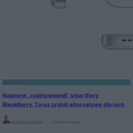
SMARTFONY
Najpierw „reaktywowali” smartfony
BlackBerry. Teraz zrobili alternatywę dla nich
GRZEGORZ DĄBEK
·
3 SIERPNIA 2026