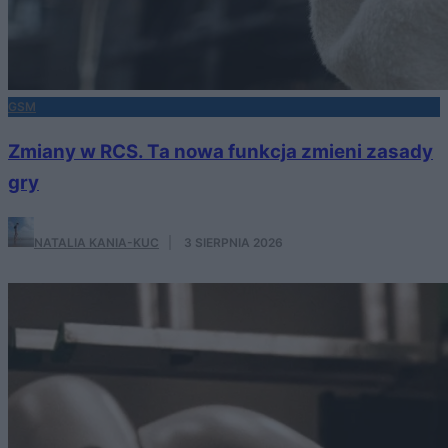
GSM
Zmiany w RCS. Ta nowa funkcja zmieni zasady
gry
NATALIA KANIA-KUC
·
3 SIERPNIA 2026