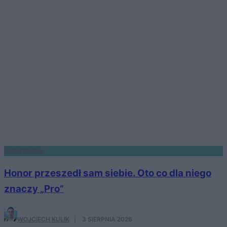
SMARTFONY
Honor przeszedł sam siebie. Oto co dla niego
znaczy „Pro”
WOJCIECH KULIK
·
3 SIERPNIA 2026