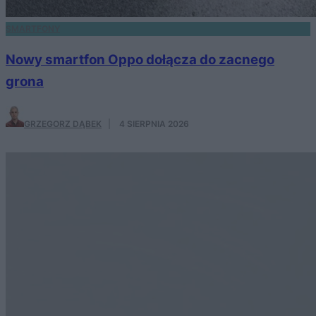
SMARTFONY
Nowy smartfon Oppo dołącza do zacnego
grona
GRZEGORZ DĄBEK
·
4 SIERPNIA 2026