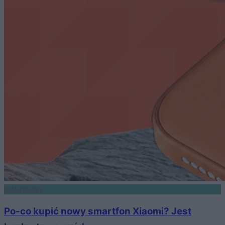
SMARTFONY
Po-co kupić nowy smartfon Xiaomi? Jest