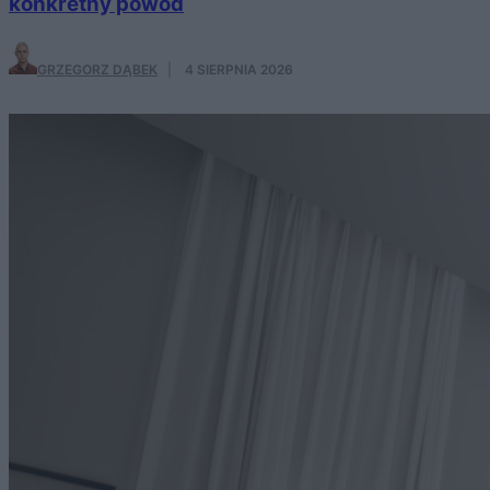
konkretny powód
GRZEGORZ DĄBEK
·
4 SIERPNIA 2026