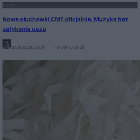
AUDIO
Nowe słuchawki CMF oficjalnie. Muzyka bez
zatykania uszu
MATEUSZ BUDZEŃ
·
4 SIERPNIA 2026