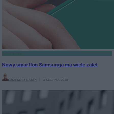
SMARTFONY
Nowy smartfon Samsunga ma wiele zalet
GRZEGORZ DĄBEK
·
3 SIERPNIA 2026