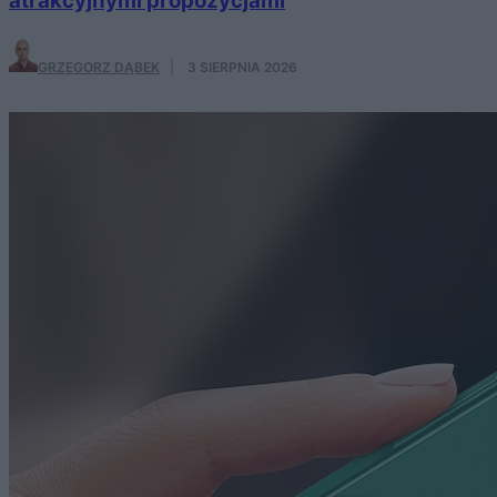
atrakcyjnymi propozycjami
GRZEGORZ DĄBEK
·
3 SIERPNIA 2026