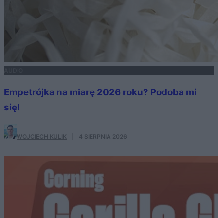
AUDIO
Empetrójka na miarę 2026 roku? Podoba mi
się!
WOJCIECH KULIK
·
4 SIERPNIA 2026