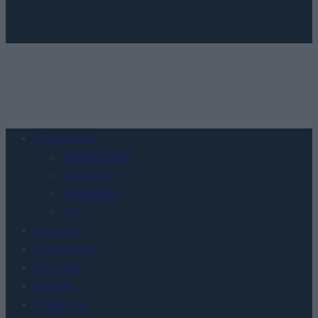
Urządzenia
SMARTFONY
TABLETY
WEARABLE
TV
Recenzje
Porównania
Co kupić
Porady
Promocje