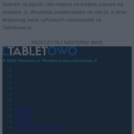
zbieram na pęczki (ale miejsce na kolejne zawsze się
znajdzie ;)). Wcześniej publikowałam na oiot.pl, a teraz
eksploruję świat cyfrowych ciekawostek na
Tabletowo.pl.
© 2026 Tabletowo.pl. Wszelkie prawa zastrzeżone. K
KONTAKT
REDAKCJA
REKLAMA
POLITYKA PRYWATNOŚCI