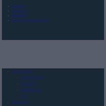
KONTAKT
REDAKCJA
REKLAMA
POLITYKA PRYWATNOŚCI
Urządzenia
SMARTFONY
TABLETY
WEARABLE
TV
Recenzje