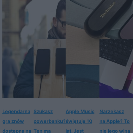
Legendarna
Szukasz
Apple Music
Narzekasz
gra znów
powerbanku?
świętuje 10
na Apple? To
dostępna na
Ten ma
lat. Jest
nie jego wina