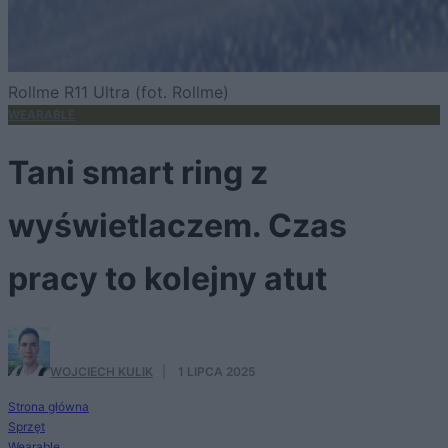
Rollme R11 Ultra (fot. Rollme)
WEARABLE
Tani smart ring z
wyświetlaczem. Czas
pracy to kolejny atut
WOJCIECH KULIK
·
1 LIPCA 2025
Strona główna
Sprzęt
Wearable