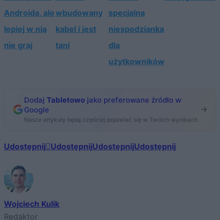
Androida, ale
wbudowany
specjalna
lepiej w nią
kabel i jest
niespodzianka
nie graj
tani
dla
użytkowników
Dodaj
Tabletowo
jako preferowane źródło w
Google
Nasze artykuły będą częściej pojawiać się w Twoich wynikach
Udostępnij
Udostępnij
Udostępnij
Udostępnij
Wojciech Kulik
Redaktor