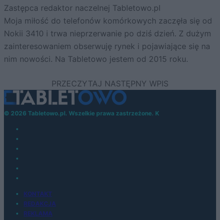
Zastępca redaktor naczelnej Tabletowo.pl
Moja miłość do telefonów komórkowych zaczęła się od
Nokii 3410 i trwa nieprzerwanie po dziś dzień. Z dużym
zainteresowaniem obserwuję rynek i pojawiające się na
nim nowości. Na Tabletowo jestem od 2015 roku.
© 2026 Tabletowo.pl. Wszelkie prawa zastrzeżone. K
KONTAKT
REDAKCJA
REKLAMA