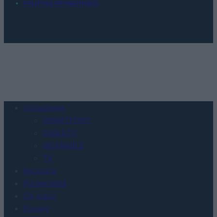
POLITYKA PRYWATNOŚCI
Urządzenia
SMARTFONY
TABLETY
WEARABLE
TV
Recenzje
Porównania
Co kupić
Porady