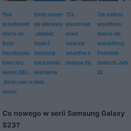
Plus
Kiedy pojawi
TCL
Tak małego
przedstawił
się pierwszy
prezentuje
smartfona
ofertę na
„składak”
nowy,
dawno nie
Boże
Apple?
niedrogi
widzieliśmy.
Narodzenie.
Samsung
smartfon z
Poznajcie
Dwa razy
mógł podać
obsługą 5G
Unihertz Jelly
więcej GB i…
poprawną
2E
„Kevin sam w
datę
domu”
Co nowego w serii Samsung Galaxy
S23?