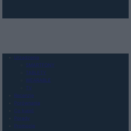
Urządzenia
SMARTFONY
TABLETY
WEARABLE
TV
Recenzje
Porównania
Co kupić
Porady
Promocje