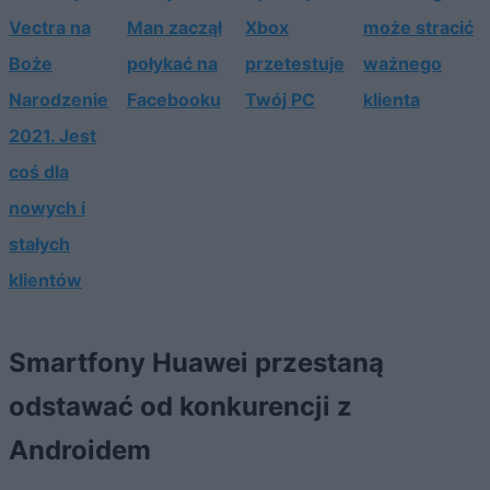
Vectra na
Man zaczął
Xbox
może stracić
Boże
połykać na
przetestuje
ważnego
Narodzenie
Facebooku
Twój PC
klienta
2021. Jest
coś dla
nowych i
stałych
klientów
Smartfony Huawei przestaną
odstawać od konkurencji z
Androidem