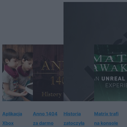
Aplikacja
Anno 1404
Historia
Matrix trafi
Xbox
za darmo
zatoczyła
na konsole