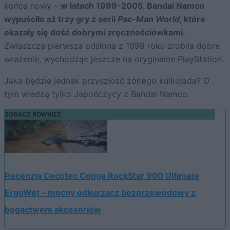
końca nowy –
w latach 1999-2005, Bandai Namco
wypuściło aż trzy gry z serii
Pac-Man World
, które
okazały się dość dobrymi zręcznościówkami.
Zwłaszcza pierwsza odsłona z 1999 roku zrobiła dobre
wrażenie, wychodząc jeszcze na oryginalne PlayStation.
Jaka będzie jednak przyszłość żółtego kulkojada? O
tym wiedzą tylko Japończycy z Bandai Namco.
ZOBACZ RÓWNIEŻ
Recenzja Cecotec Conga RockStar 900 Ultimate
ErgoWet – mocny odkurzacz bezprzewodowy z
bogactwem akcesoriów