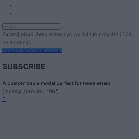
Zacznij pisać, żeby zobaczyć wyniki lub przyciśnij ESC,
by zamknąć
ZOBACZ WSZYSTKIE WYNIKI
SUBSCRIBE
A customizable modal perfect for newsletters
[mc4wp_form id="496"]