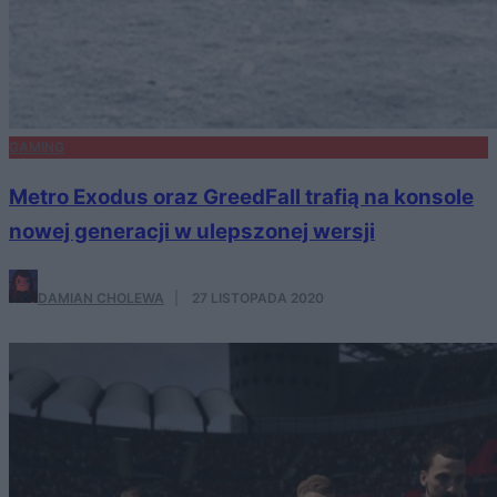
GAMING
Metro Exodus oraz GreedFall trafią na konsole
nowej generacji w ulepszonej wersji
DAMIAN CHOLEWA
·
27 LISTOPADA 2020