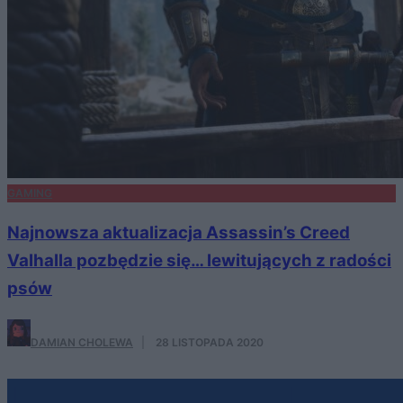
GAMING
Najnowsza aktualizacja Assassin’s Creed
Valhalla pozbędzie się… lewitujących z radości
psów
DAMIAN CHOLEWA
·
28 LISTOPADA 2020