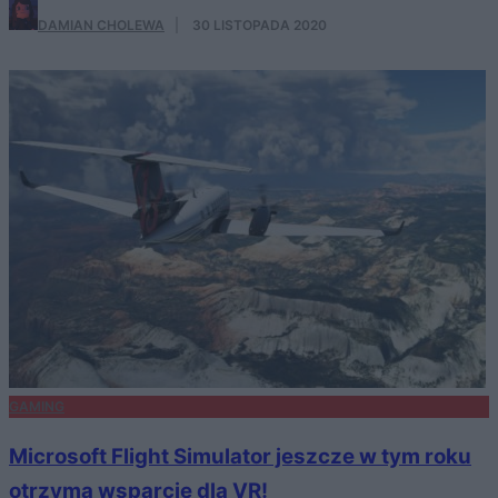
DAMIAN CHOLEWA
·
30 LISTOPADA 2020
GAMING
Microsoft Flight Simulator jeszcze w tym roku
otrzyma wsparcie dla VR!