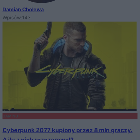
Damian Cholewa
Wpisów:
143
GAMING
Cyberpunk 2077 kupiony przez 8 mln graczy.
A ilu z nich rozczarował?