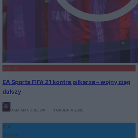
GAMING
EA Sports FIFA 21 kontra piłkarze – wojny ciąg
dalszy
DAMIAN CHOLEWA
·
1 GRUDNIA 2020
8.4
Ocena