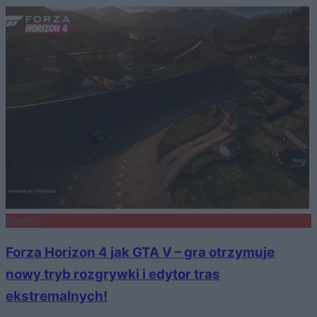
GAMING
Forza Horizon 4 jak GTA V – gra otrzymuje
nowy tryb rozgrywki i edytor tras
ekstremalnych!