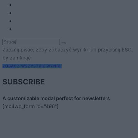
Zacznij pisać, żeby zobaczyć wyniki lub przyciśnij ESC,
by zamknąć
ZOBACZ WSZYSTKIE WYNIKI
SUBSCRIBE
A customizable modal perfect for newsletters
[mc4wp_form id="496"]