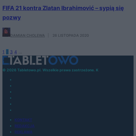
FIFA 21 kontra Zlatan Ibrahimović – sypią się
pozwy
DAMIAN CHOLEWA
·
26 LISTOPADA 2020
1
2
3
4
…
© 2026 Tabletowo.pl. Wszelkie prawa zastrzeżone. K
KONTAKT
REDAKCJA
REKLAMA