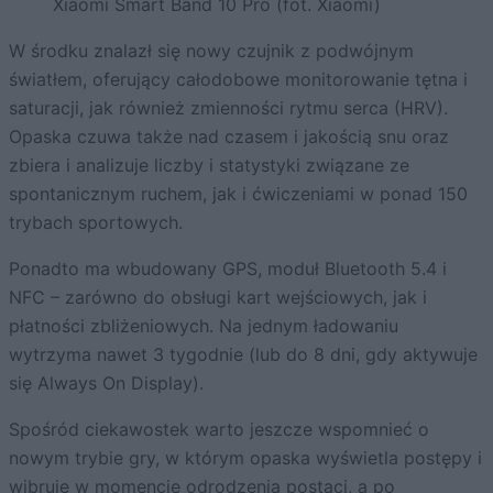
Xiaomi Smart Band 10 Pro (fot. Xiaomi)
W środku znalazł się nowy czujnik z podwójnym
światłem, oferujący całodobowe monitorowanie tętna i
saturacji, jak również zmienności rytmu serca (HRV).
Opaska czuwa także nad czasem i jakością snu oraz
zbiera i analizuje liczby i statystyki związane ze
spontanicznym ruchem, jak i ćwiczeniami w ponad 150
trybach sportowych.
Ponadto ma wbudowany GPS, moduł Bluetooth 5.4 i
NFC – zarówno do obsługi kart wejściowych, jak i
płatności zbliżeniowych. Na jednym ładowaniu
wytrzyma nawet 3 tygodnie (lub do 8 dni, gdy aktywuje
się Always On Display).
Spośród ciekawostek warto jeszcze wspomnieć o
nowym trybie gry, w którym opaska wyświetla postępy i
wibruje w momencie odrodzenia postaci, a po