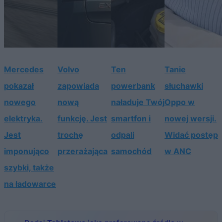
Mercedes
Volvo
Ten
Tanie
pokazał
zapowiada
powerbank
słuchawki
nowego
nową
naładuje Twój
Oppo w
elektryka.
funkcję. Jest
smartfon i
nowej wersji.
Jest
trochę
odpali
Widać postęp
imponująco
przerażająca
samochód
w ANC
szybki, także
na ładowarce