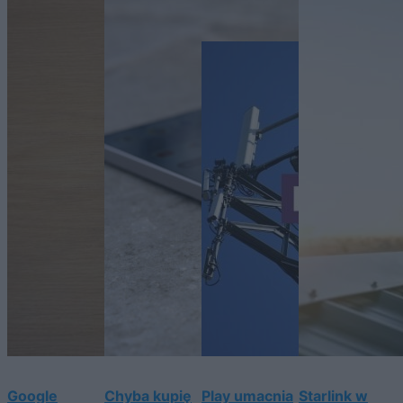
Google
Chyba kupię
Play umacnia
Starlink w