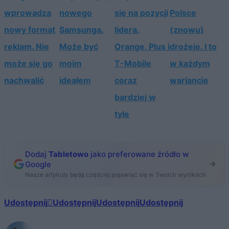
wprowadza
nowego
się na pozycji
Polsce
nowy format
Samsunga.
lidera.
(znowu)
reklam. Nie
Może być
Orange, Plus i
drożeje. I to
może się go
moim
T-Mobile
w każdym
nachwalić
ideałem
coraz
wariancie
bardziej w
tyle
Dodaj
Tabletowo
jako preferowane źródło w
Google
Nasze artykuły będą częściej pojawiać się w Twoich wynikach
Udostępnij
Udostępnij
Udostępnij
Udostępnij