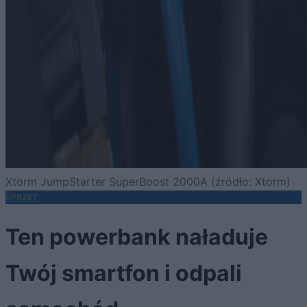
Xtorm JumpStarter SuperBoost 2000A (źródło: Xtorm)
SPRZĘT
Ten powerbank naładuje
Twój smartfon i odpali