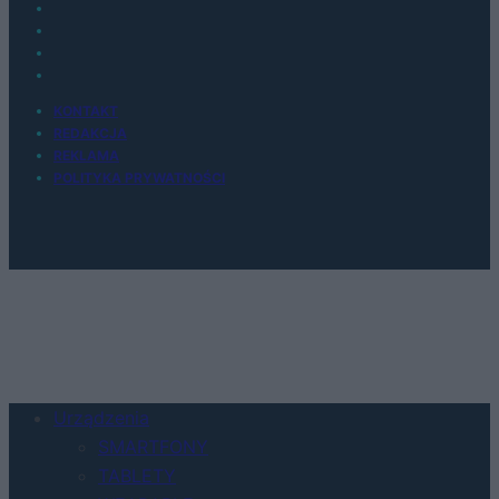
KONTAKT
REDAKCJA
REKLAMA
POLITYKA PRYWATNOŚCI
Urządzenia
SMARTFONY
TABLETY