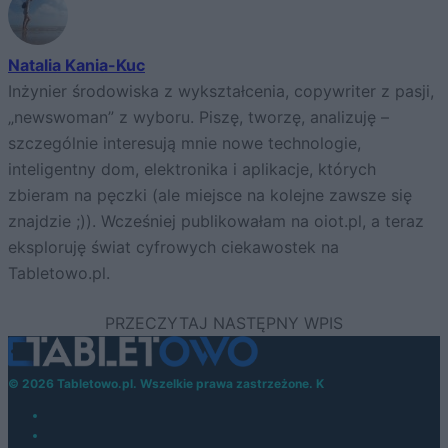
Natalia Kania-Kuc
Inżynier środowiska z wykształcenia, copywriter z pasji,
„newswoman” z wyboru. Piszę, tworzę, analizuję –
szczególnie interesują mnie nowe technologie,
inteligentny dom, elektronika i aplikacje, których
zbieram na pęczki (ale miejsce na kolejne zawsze się
znajdzie ;)). Wcześniej publikowałam na oiot.pl, a teraz
eksploruję świat cyfrowych ciekawostek na
Tabletowo.pl.
© 2026 Tabletowo.pl. Wszelkie prawa zastrzeżone. K