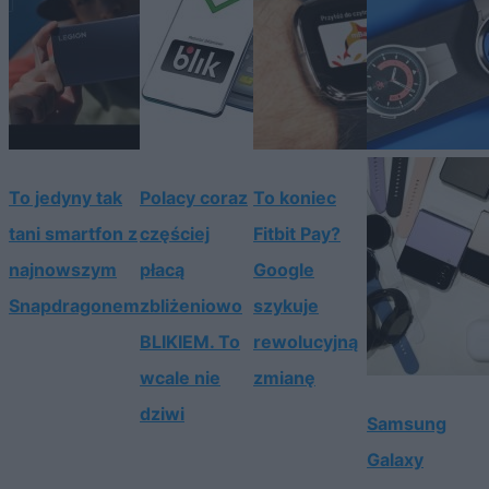
To jedyny tak
Polacy coraz
To koniec
tani smartfon z
częściej
Fitbit Pay?
najnowszym
płacą
Google
Snapdragonem
zbliżeniowo
szykuje
BLIKIEM. To
rewolucyjną
wcale nie
zmianę
dziwi
Samsung
Galaxy