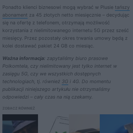
Ponadto klienci biznesowi mogą wybrać w Plusie
tańszy
abonament
za 45 złotych netto miesięcznie – decydując
się na ofertę z telefonem, otrzymają możliwość
korzystania z nielimitowanego internetu 5G przez sześć
miesięcy. Przez pozostały okres trwania umowy będą z
kolei dostawać pakiet 24 GB co miesiąc.
Ważna informacja:
zapytaliśmy biuro prasowe
Polkomtela, czy nielimitowany jest tylko internet w
zasięgu 5G, czy we wszystkich dostępnych
technologiach, tj. również
3G
i 4G. Do momentu
publikacji niniejszego artykułu nie otrzymaliśmy
odpowiedzi – cały czas na nią czekamy.
ZOBACZ RÓWNIEŻ