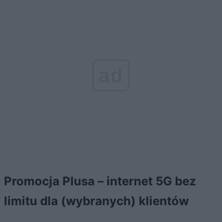
ad
Promocja Plusa – internet 5G bez
limitu dla (wybranych) klientów