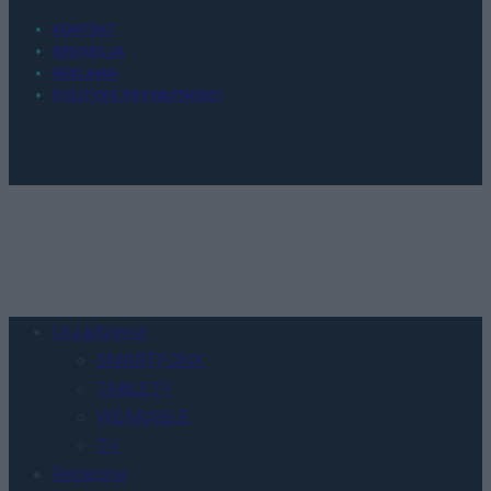
KONTAKT
REDAKCJA
REKLAMA
POLITYKA PRYWATNOŚCI
Urządzenia
SMARTFONY
TABLETY
WEARABLE
TV
Recenzje