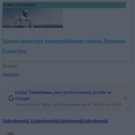
ZOBACZ RÓWNIEŻ
Xiaomi stworzyło humanoidalnego robota. Poznajcie
CyberOne
Źródło
Polkomtel
Dodaj
Tabletowo
jako preferowane źródło w
Google
Nasze artykuły będą częściej pojawiać się w Twoich wynikach
Udostępnij
Udostępnij
Udostępnij
Udostępnij