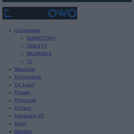
Urządzenia
SMARTFONY
TABLETY
WEARABLE
TV
Recenzje
Porównania
Co kupić
Porady
Promocje
FinTech
Hardware PC
Moto
Gaming