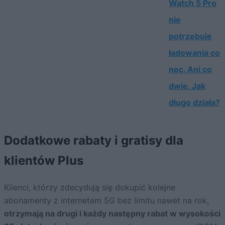
Watch 5 Pro
nie
potrzebuje
ładowania co
noc. Ani co
dwie. Jak
długo działa?
Dodatkowe rabaty i gratisy dla
klientów Plus
Klienci, którzy zdecydują się dokupić kolejne
abonamenty z internetem 5G bez limitu nawet na rok,
otrzymają na drugi i każdy następny rabat w wysokości