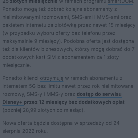
25 złotych miesięcznie
w ramach programu
smartDOM
.
Ponadto mogą też dobrać kolejne abonamenty z
nielimitowanymi rozmowami, SMS-ami i MMS-ami oraz
pakietem internetu za złotówkę przez nawet 15 miesięcy
(w przypadku wyboru oferty bez telefonu przez
maksymalnie 9 miesięcy). Podobna oferta jest dostępna
też dla klientów biznesowych, którzy mogą dobrać do 7
dodatkowych kart SIM z abonamentem za 1 złoty
miesięcznie.
Ponadto klienci
otrzymują
w ramach abonamentu z
internetem 5G bez limitu nawet przez rok nielimitowane
rozmowy, SMS-y i MMS-y oraz
dostęp do serwisu
Disney+
przez 12 miesięcy bez dodatkowych opłat
(później 28,99 złotych co miesiąc).
Nowa oferta będzie dostępna w sprzedaży od 24
sierpnia 2022 roku.