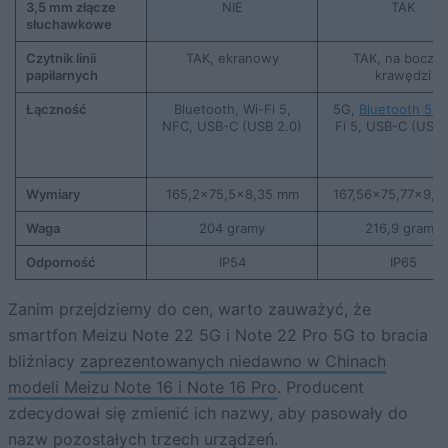
3,5 mm złącze
NIE
TAK
słuchawkowe
Czytnik linii
TAK, ekranowy
TAK, na boczne
papilarnych
krawędzi
Łączność
Bluetooth, Wi-Fi 5,
5G,
Bluetooth 5.0
NFC, USB-C (USB 2.0)
Fi 5, USB-C (USB 
Wymiary
165,2×75,5×8,35 mm
167,56×75,77×9,1
Waga
204 gramy
216,9 grama
Odporność
IP54
IP65
Zanim przejdziemy do cen, warto zauważyć, że
smartfon Meizu Note 22 5G i Note 22 Pro 5G to bracia
bliźniacy
zaprezentowanych niedawno w Chinach
modeli Meizu Note 16 i Note 16 Pro
. Producent
zdecydował się zmienić ich nazwy, aby pasowały do
nazw pozostałych trzech urządzeń.