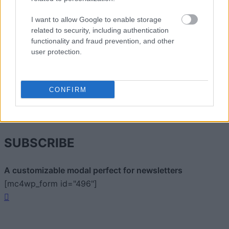
I want to allow Google to enable storage
related to security, including authentication
functionality and fraud prevention, and other
user protection.
Zacznij pisać, żeby zobaczyć wyniki lub przyciśnij ESC,
CONFIRM
by zamknąć
ZOBACZ WSZYSTKIE WYNIKI
SUBSCRIBE
A customizable modal perfect for newsletters
[mc4wp_form id="496"]