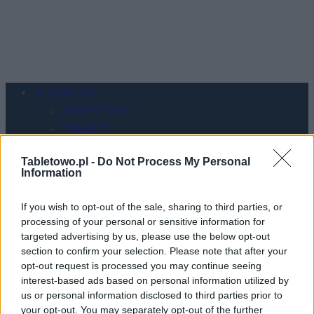
Urządzenia
SMARTFONY
TABLETY
WEARABLE
Tabletowo.pl -
Do Not Process My Personal
TV
Information
Recenzje
Porównania
If you wish to opt-out of the sale, sharing to third parties, or
Co kupić
processing of your personal or sensitive information for
targeted advertising by us, please use the below opt-out
Porady
section to confirm your selection. Please note that after your
Promocje
opt-out request is processed you may continue seeing
FinTech
interest-based ads based on personal information utilized by
Hardware PC
us or personal information disclosed to third parties prior to
Moto
your opt-out. You may separately opt-out of the further