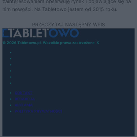
zainteresowaniem obserwuję rynek i pojawiające się na
nim nowości. Na Tabletowo jestem od 2015 roku.
© 2026 Tabletowo.pl. Wszelkie prawa zastrzeżone. K
KONTAKT
REDAKCJA
REKLAMA
POLITYKA PRYWATNOŚCI