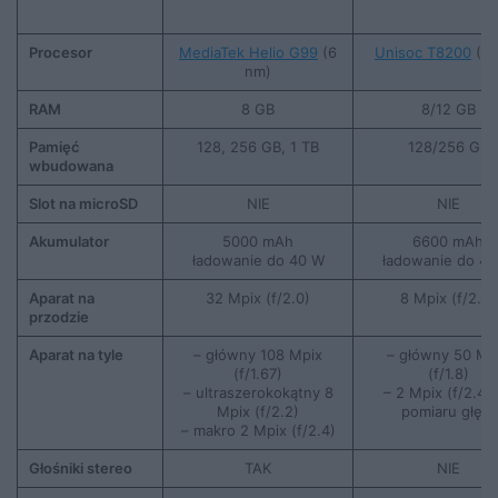
Procesor
MediaTek Helio G99
(6
Unisoc T8200
(6 
nm)
RAM
8 GB
8/12 GB
Pamięć
128, 256 GB, 1 TB
128/256 GB
wbudowana
Slot na microSD
NIE
NIE
Akumulator
5000 mAh
6600 mAh
ładowanie do 40 W
ładowanie do 4
Aparat na
32 Mpix (f/2.0)
8 Mpix (f/2.0)
przodzie
Aparat na tyle
– główny 108 Mpix
– główny 50 Mp
(f/1.67)
(f/1.8)
– ultraszerokokątny 8
– 2 Mpix (f/2.4)
Mpix (f/2.2)
pomiaru głębi
– makro 2 Mpix (f/2.4)
Głośniki stereo
TAK
NIE