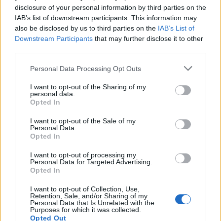
disclosure of your personal information by third parties on the
Gaming
IAB’s list of downstream participants. This information may
AI
also be disclosed by us to third parties on the
IAB’s List of
Redakcja
Downstream Participants
that may further disclose it to other
Reklama
third parties.
Kontakt
Please note that this website/app uses one or more Google
Personal Data Processing Opt Outs
services and may gather and store information including but
not limited to your visit or usage behaviour. You may click to
I want to opt-out of the Sharing of my
personal data.
grant or deny consent to Google and its third-party tags to
Opted In
use your data for below specified purposes in below Google
consent section.
I want to opt-out of the Sale of my
Personal Data.
Opted In
I want to opt-out of processing my
Personal Data for Targeted Advertising.
Opted In
Urządzenia
I want to opt-out of Collection, Use,
Retention, Sale, and/or Sharing of my
SMARTFONY
Personal Data that Is Unrelated with the
Purposes for which it was collected.
TABLETY
Opted Out