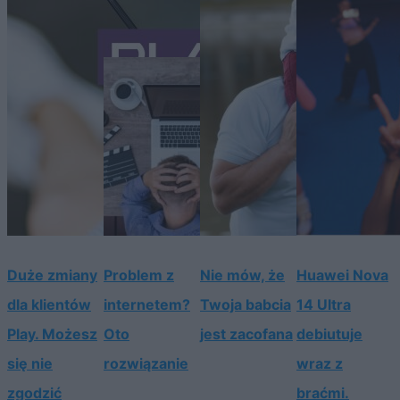
Duże zmiany
Problem z
Nie mów, że
Huawei Nova
dla klientów
internetem?
Twoja babcia
14 Ultra
Play. Możesz
Oto
jest zacofana
debiutuje
się nie
rozwiązanie
wraz z
zgodzić
braćmi.