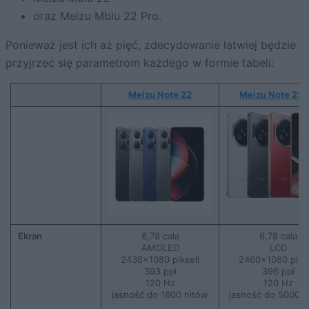
oraz Meizu Mblu 22 Pro.
Ponieważ jest ich aż pięć, zdecydowanie łatwiej będzie
przyjrzeć się parametrom każdego w formie tabeli:
Meizu Note 22
Meizu Note 22 
Ekran
6,78 cala
6,78 cala
AMOLED
LCD
2436×1080 pikseli
2460×1080 pikse
393 ppi
396 ppi
120 Hz
120 Hz
jasność do 1800 nitów
jasność do 5000 n