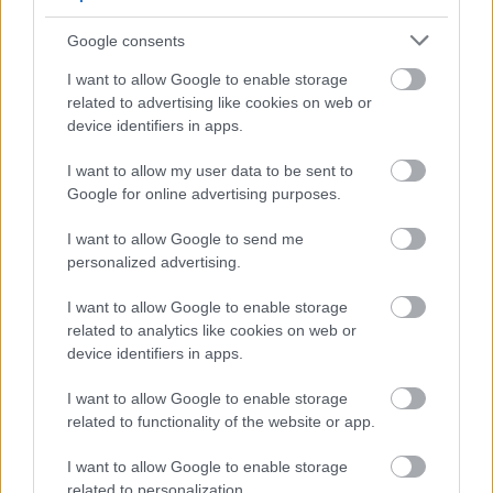
WEARABLE
TV
Google consents
Recenzje
I want to allow Google to enable storage
Porównania
related to advertising like cookies on web or
Co kupić
device identifiers in apps.
Porady
I want to allow my user data to be sent to
Promocje
Google for online advertising purposes.
FinTech
Hardware PC
I want to allow Google to send me
personalized advertising.
Moto
Gaming
I want to allow Google to enable storage
AI
related to analytics like cookies on web or
Redakcja
device identifiers in apps.
Reklama
I want to allow Google to enable storage
Kontakt
related to functionality of the website or app.
Obserwuj nas
I want to allow Google to enable storage
related to personalization.