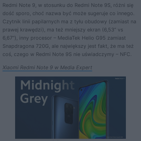
Redmi Note 9, w stosunku do Redmi Note 9S, różni się
dość sporo, choć nazwa być może sugeruje co innego.
Czytnik linii papilarnych ma z tyłu obudowy (zamiast na
prawej krawędzi), ma też mniejszy ekran (6,53” vs
6,67”), inny procesor – MediaTek Helio G95 zamiast
Snapdragona 720G, ale największy jest fakt, że ma też
coś, czego w Redmi Note 9S nie uświadczymy – NFC.
Xiaomi Redmi Note 9 w Media Expert