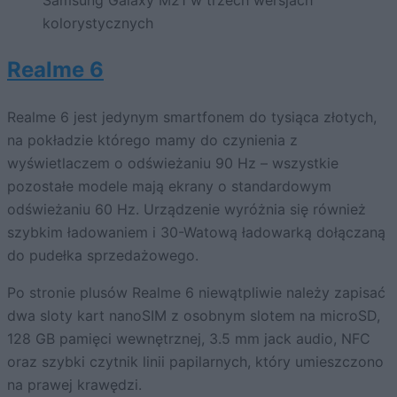
Samsung Galaxy M21 w trzech wersjach
kolorystycznych
Realme 6
Realme 6 jest jedynym smartfonem do tysiąca złotych,
na pokładzie którego mamy do czynienia z
wyświetlaczem o odświeżaniu 90 Hz – wszystkie
pozostałe modele mają ekrany o standardowym
odświeżaniu 60 Hz. Urządzenie wyróżnia się również
szybkim ładowaniem i 30-Watową ładowarką dołączaną
do pudełka sprzedażowego.
Po stronie plusów Realme 6 niewątpliwie należy zapisać
dwa sloty kart nanoSIM z osobnym slotem na microSD,
128 GB pamięci wewnętrznej, 3.5 mm jack audio, NFC
oraz szybki czytnik linii papilarnych, który umieszczono
na prawej krawędzi.