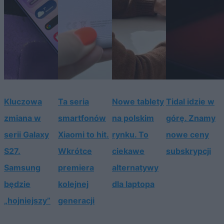
Kluczowa
Ta seria
Nowe tablety
Tidal idzie w
zmiana w
smartfonów
na polskim
górę. Znamy
serii Galaxy
Xiaomi to hit.
rynku. To
nowe ceny
S27.
Wkrótce
ciekawe
subskrypcji
Samsung
premiera
alternatywy
będzie
kolejnej
dla laptopa
„hojniejszy”
generacji