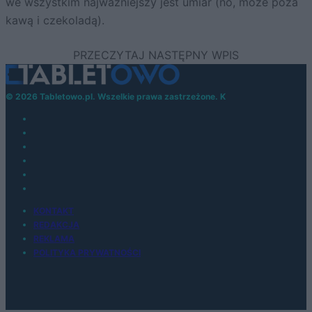
we wszystkim najważniejszy jest umiar (no, może poza
kawą i czekoladą).
© 2026 Tabletowo.pl. Wszelkie prawa zastrzeżone. K
KONTAKT
REDAKCJA
REKLAMA
POLITYKA PRYWATNOŚCI