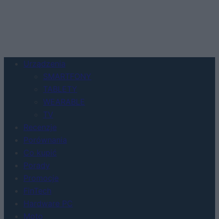
Urządzenia
SMARTFONY
TABLETY
WEARABLE
TV
Recenzje
Porównania
Co kupić
Porady
Promocje
FinTech
Hardware PC
Moto