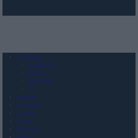
Urządzenia
SMARTFONY
TABLETY
WEARABLE
TV
Recenzje
Porównania
Co kupić
Porady
Promocje
FinTech