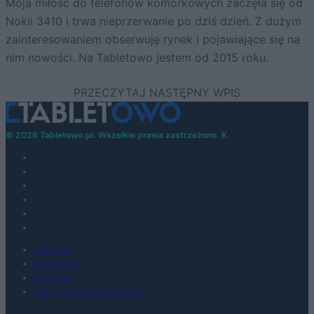
Moja miłość do telefonów komórkowych zaczęła się od
Nokii 3410 i trwa nieprzerwanie po dziś dzień. Z dużym
zainteresowaniem obserwuję rynek i pojawiające się na
nim nowości. Na Tabletowo jestem od 2015 roku.
© 2026 Tabletowo.pl. Wszelkie prawa zastrzeżone. K
KONTAKT
REDAKCJA
REKLAMA
POLITYKA PRYWATNOŚCI