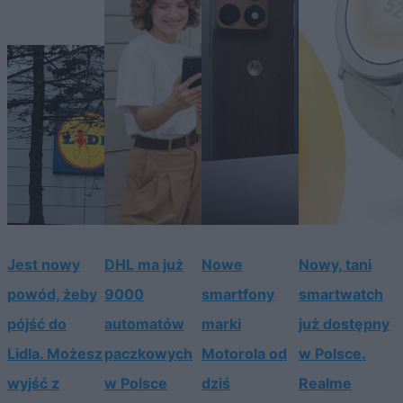
Jest nowy
DHL ma już
Nowe
Nowy, tani
powód, żeby
9000
smartfony
smartwatch
pójść do
automatów
marki
już dostępny
Lidla. Możesz
paczkowych
Motorola od
w Polsce.
wyjść z
w Polsce
dziś
Realme