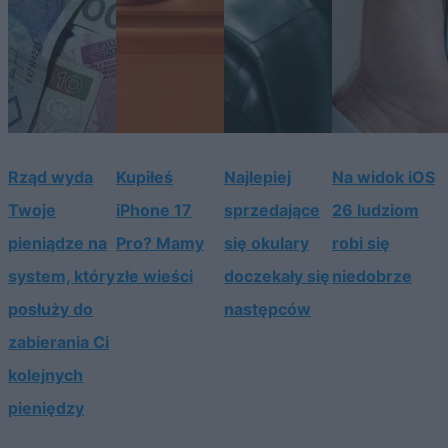
Rząd wyda
Kupiłeś
Najlepiej
Na widok iOS
Twoje
iPhone 17
sprzedające
26 ludziom
pieniądze na
Pro? Mamy
się okulary
robi się
system, który
złe wieści
doczekały się
niedobrze
posłuży do
następców
zabierania Ci
kolejnych
pieniędzy