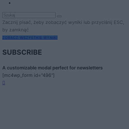
Zacznij pisać, żeby zobaczyć wyniki lub przyciśnij ESC,
by zamknąć
ZOBACZ WSZYSTKIE WYNIKI
SUBSCRIBE
A customizable modal perfect for newsletters
[mc4wp_form id="496"]