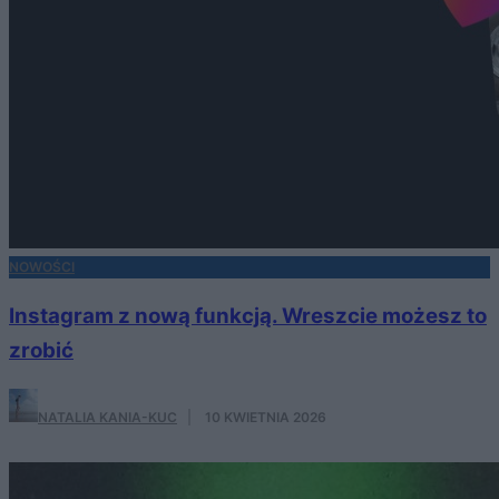
NOWOŚCI
Instagram z nową funkcją. Wreszcie możesz to
zrobić
NATALIA KANIA-KUC
·
10 KWIETNIA 2026