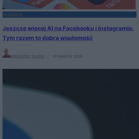
FACEBOOK
Jeszcze więcej AI na Facebooku i Instagramie.
Tym razem to dobra wiadomość
GRZEGORZ DĄBEK
·
20 MARCA 2026