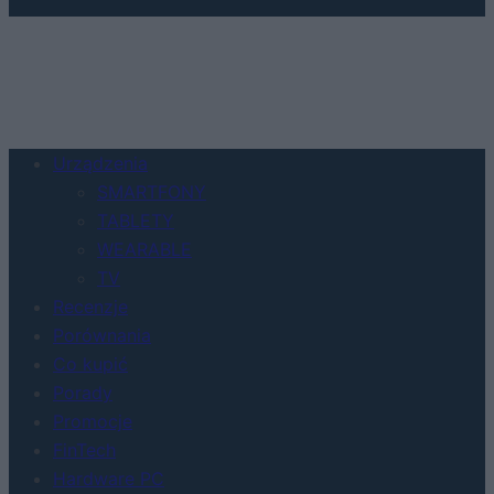
Urządzenia
SMARTFONY
TABLETY
WEARABLE
TV
Recenzje
Porównania
Co kupić
Porady
Promocje
FinTech
Hardware PC