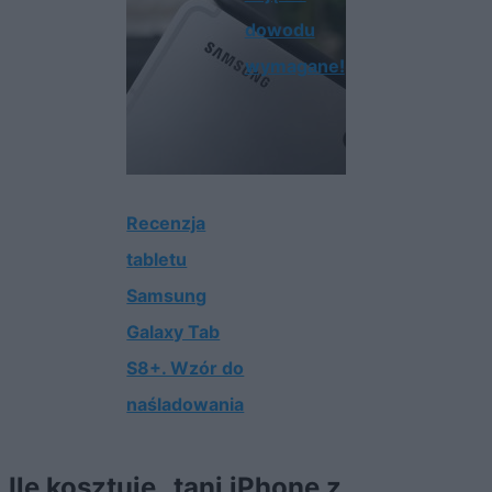
dowodu
wymagane!
Recenzja
tabletu
Samsung
Galaxy Tab
S8+. Wzór do
naśladowania
Ile kosztuje „tani iPhone z