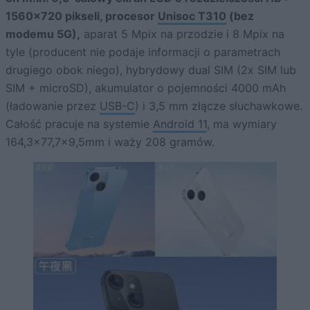
1560×720 pikseli, procesor
Unisoc T310
(bez
modemu 5G),
aparat 5 Mpix na przodzie i 8 Mpix na
tyle (producent nie podaje informacji o parametrach
drugiego obok niego), hybrydowy dual SIM (2x SIM lub
SIM + microSD), akumulator o pojemności 4000 mAh
(ładowanie przez
USB-C
) i 3,5 mm złącze słuchawkowe.
Całość pracuje na systemie
Android 11
, ma wymiary
164,3×77,7×9,5mm i waży 208 gramów.