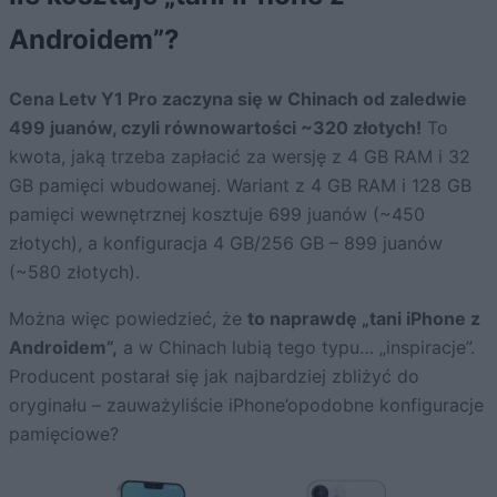
Androidem”?
Cena Letv Y1 Pro zaczyna się w Chinach od zaledwie
499 juanów, czyli równowartości ~320 złotych!
To
kwota, jaką trzeba zapłacić za wersję z 4 GB RAM i 32
GB pamięci wbudowanej. Wariant z 4 GB RAM i 128 GB
pamięci wewnętrznej kosztuje 699 juanów (~450
złotych), a konfiguracja 4 GB/256 GB – 899 juanów
(~580 złotych).
Można więc powiedzieć, że
to naprawdę „tani iPhone z
Androidem”,
a w Chinach lubią tego typu… „inspiracje”.
Producent postarał się jak najbardziej zbliżyć do
oryginału – zauważyliście iPhone’opodobne konfiguracje
pamięciowe?