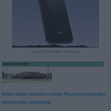
Letv Y1 Pro (źródło: lemall.com)
ZOBACZ RÓWNIEŻ
Robot-kelner doniesie ci obiad. Pizza Hut wprowadza
nowatorskie rozwiązanie