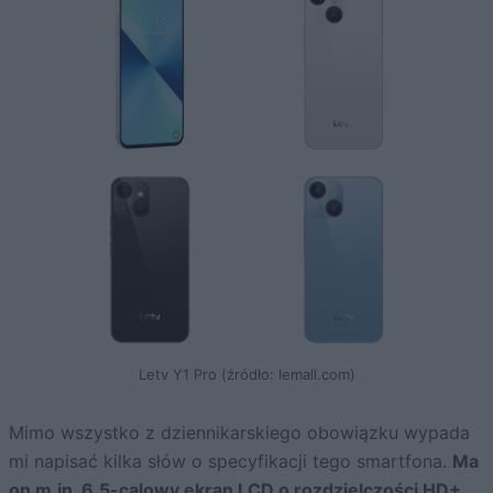
Letv Y1 Pro (źródło: lemall.com)
Mimo wszystko z dziennikarskiego obowiązku wypada
mi napisać kilka słów o specyfikacji tego smartfona.
Ma
on m.in. 6,5-calowy ekran LCD o rozdzielczości HD+