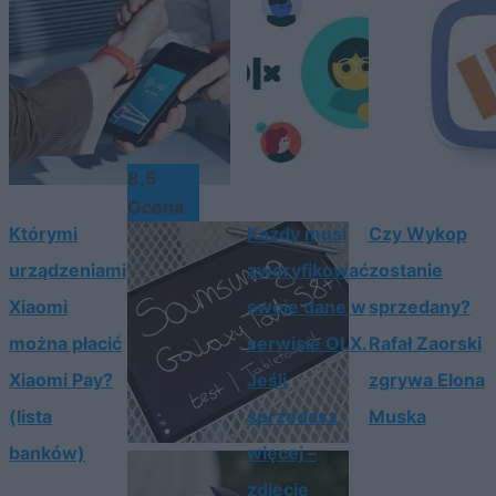
8.5
Ocena
Którymi
Każdy musi
Czy Wykop
urządzeniami
zweryfikować
zostanie
Xiaomi
swoje dane w
sprzedany?
można płacić
serwisie OLX.
Rafał Zaorski
Xiaomi Pay?
Jeśli
zgrywa Elona
(lista
sprzedasz
Muska
banków)
więcej –
zdjęcie