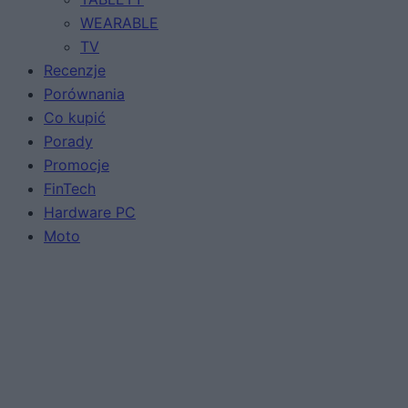
WEARABLE
TV
Recenzje
Porównania
Co kupić
Porady
Promocje
FinTech
Hardware PC
Moto
Gaming
AI
Redakcja
Reklama
Kontakt
Obserwuj nas