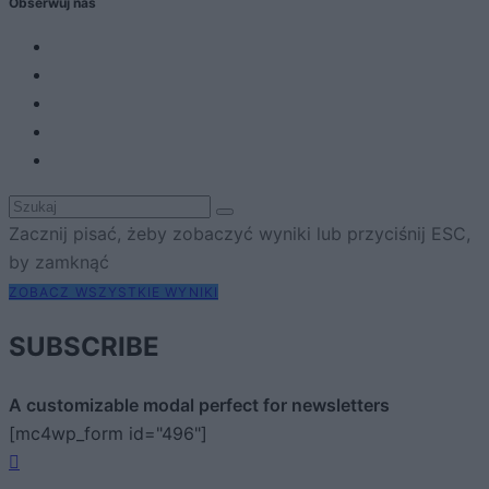
Obserwuj nas
Zacznij pisać, żeby zobaczyć wyniki lub przyciśnij ESC,
by zamknąć
ZOBACZ WSZYSTKIE WYNIKI
SUBSCRIBE
A customizable modal perfect for newsletters
[mc4wp_form id="496"]