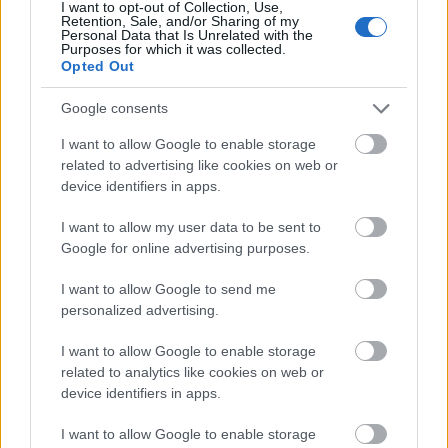
I want to opt-out of Collection, Use,
operator daje
Retention, Sale, and/or Sharing of my
Mercedes
Personal Data that Is Unrelated with the
Purposes for which it was collected.
najwięcej
EQS – zasięg
Opted Out
GB?
w elektryku
Google consents
(wrzesień
przestaje być
I want to allow Google to enable storage
2022)
problemem
related to advertising like cookies on web or
device identifiers in apps.
(test)
I want to allow my user data to be sent to
Google for online advertising purposes.
Według
Brytyjczyków
, nowa usługa płatnicza pozwoli
sfinalizować więcej zakupów internetowych, ponieważ
I want to allow Google to send me
wiele osób nie dokańcza ich. Dlaczego? Klienci
personalized advertising.
najczęściej wskazują na zbyt długie i niejasne procesy
I want to allow Google to enable storage
płatnicze oraz ograniczony wybór metod płatności.
related to analytics like cookies on web or
Dzięki Revolut Pay płatność będzie możliwa tylko
device identifiers in apps.
jednym kliknięciem.
I want to allow Google to enable storage