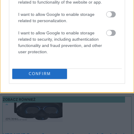
Sprzedawcy muszą jednak wdrożyć nową metodę
related to functionality of the website or app.
płatności brytyjskiego fintechu. Ma ich do tego skłonić
I want to allow Google to enable storage
nie tylko wizja większej sprzedaży (bowiem będzie
related to personalization.
istniało mniejsze prawdopodobieństwo, że klient porzuci
koszyk – w końcu sam
Revolut ma ponad 20 mln
I want to allow Google to enable storage
related to security, including authentication
klientów
na całym świecie), ale też
niskie opłaty
functionality and fraud prevention, and other
transakcyjne bez ukrytych lub miesięcznych opłat
.
user protection.
Oczywiście klienci nie będą musieli dopłacać za
skorzystanie z Revolut Pay – wręcz przeciwnie, gdyż
sklepy mogą zaoferować im korzyści w postaci
CONFIRM
cashbacku za dokonane zakupy z wykorzystaniem tego
systemu.
ZOBACZ RÓWNIEŻ