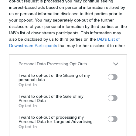
opt-out request is processed you may continue seeing
interest-based ads based on personal information utilized by
us or personal information disclosed to third parties prior to
your opt-out. You may separately opt-out of the further
disclosure of your personal information by third parties on the
IAB’s list of downstream participants. This information may
also be disclosed by us to third parties on the
IAB’s List of
Downstream Participants
that may further disclose it to other
third parties.
Please note that this website/app uses one or more Google
Personal Data Processing Opt Outs
services and may gather and store information including but
not limited to your visit or usage behaviour. You may click to
I want to opt-out of the Sharing of my
personal data.
Najnowsze
Messenger
Oferty na
grant or deny consent to Google and its third-party tags to
Opted In
use your data for below specified purposes in below Google
gry Ubisoft
nie ma sobie
kartę z
consent section.
I want to opt-out of the Sale of my
Personal Data.
za darmo (ale
równych w
największymi
Opted In
tylko na
Polsce. Też z
pakietami
I want to opt-out of processing my
miesiąc)
niego
internetu –
Personal Data for Targeted Advertising.
Opted In
korzystasz?
który