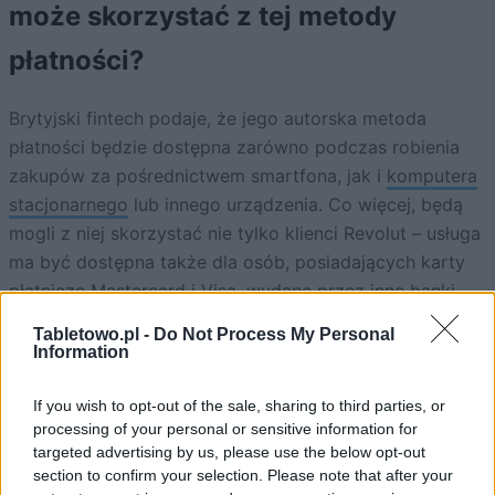
może skorzystać z tej metody
płatności?
Brytyjski fintech podaje, że jego autorska metoda
płatności będzie dostępna zarówno podczas robienia
zakupów za pośrednictwem smartfona, jak i
komputera
stacjonarnego
lub innego urządzenia. Co więcej, będą
mogli z niej skorzystać nie tylko klienci Revolut – usługa
ma być dostępna także dla osób, posiadających karty
płatnicze Mastercard i
Visa
, wydane przez inne banki.
Tabletowo.pl -
Do Not Process My Personal
ZOBACZ RÓWNIEŻ
Information
If you wish to opt-out of the sale, sharing to third parties, or
processing of your personal or sensitive information for
targeted advertising by us, please use the below opt-out
section to confirm your selection. Please note that after your