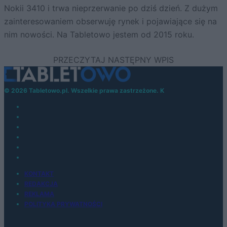
Nokii 3410 i trwa nieprzerwanie po dziś dzień. Z dużym
zainteresowaniem obserwuję rynek i pojawiające się na
nim nowości. Na Tabletowo jestem od 2015 roku.
© 2026 Tabletowo.pl. Wszelkie prawa zastrzeżone. K
KONTAKT
REDAKCJA
REKLAMA
POLITYKA PRYWATNOŚCI