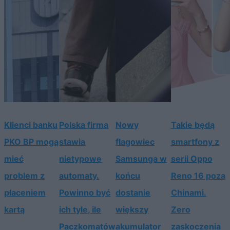
Klienci banku
Polska firma
Nowy
Takie będą
PKO BP mogą
stawia
flagowiec
smartfony z
mieć
nietypowe
Samsunga w
serii Oppo
problem z
automaty.
końcu
Reno 16 poza
płaceniem
Powinno być
dostanie
Chinami.
kartą
ich tyle, ile
większy
Zero
Paczkomatów
akumulator
zaskoczenia