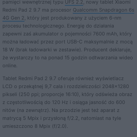
pamięci wewnętrznej typu
UFS 2.2
, nowy tablet Xiaomi
Redmi Pad 2 9.7 ma procesor
Qualcomm Snapdragon 6s
4G Gen 2
, który jest produkowany z użyciem 6-nm
procesu technologicznego. Energię do działania
zapewni zaś akumulator o pojemności 7600 mAh, który
można ładować przez port USB-C maksymalnie z mocą
18 W (brak ładowarki w zestawie). Producent deklaruje,
że wystarczy to na ponad 15 godzin odtwarzania wideo
online.
Tablet Redmi Pad 2 9.7 oferuje również wyświetlacz
LCD o przekątnej 9,7 cala i rozdzielczości 2048×1280
pikseli (250 ppi; proporcje 16:10), który odświeża obraz
z częstotliwością do 120 Hz i osiąga jasność do 600
nitów (na zewnątrz). Na przodzie jest też aparat z
matrycą 5 Mpix i przysłoną f/2.2, natomiast na tyle
umieszczono 8 Mpix (f/2.0).