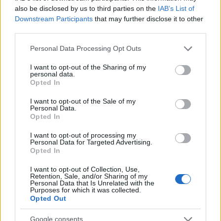
also be disclosed by us to third parties on the
IAB’s List of
Downstream Participants
that may further disclose it to other
third parties.
Please note that this website/app uses one or more Google
Personal Data Processing Opt Outs
services and may gather and store information including but
not limited to your visit or usage behaviour. You may click to
I want to opt-out of the Sharing of my
personal data.
grant or deny consent to Google and its third-party tags to
Opted In
use your data for below specified purposes in below Google
consent section.
I want to opt-out of the Sale of my
Personal Data.
Opted In
I want to opt-out of processing my
Personal Data for Targeted Advertising.
Opted In
I want to opt-out of Collection, Use,
Retention, Sale, and/or Sharing of my
Personal Data that Is Unrelated with the
Purposes for which it was collected.
Opted Out
Google consents