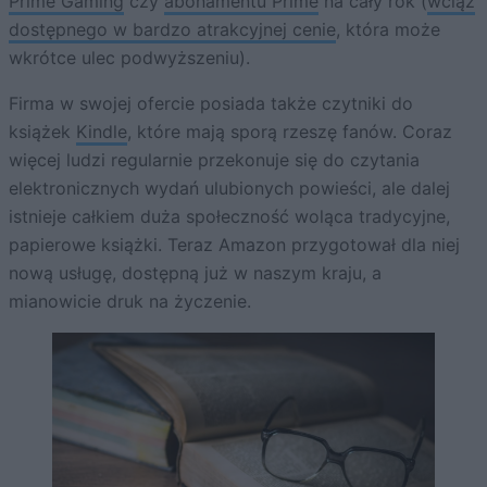
Prime Gaming
czy
abonamentu Prime
na cały rok (
wciąż
dostępnego w bardzo atrakcyjnej cenie
, która może
wkrótce ulec podwyższeniu).
Firma w swojej ofercie posiada także czytniki do
książek
Kindle
, które mają sporą rzeszę fanów. Coraz
więcej ludzi regularnie przekonuje się do czytania
elektronicznych wydań ulubionych powieści, ale dalej
istnieje całkiem duża społeczność woląca tradycyjne,
papierowe książki. Teraz Amazon przygotował dla niej
nową usługę, dostępną już w naszym kraju, a
mianowicie druk na życzenie.