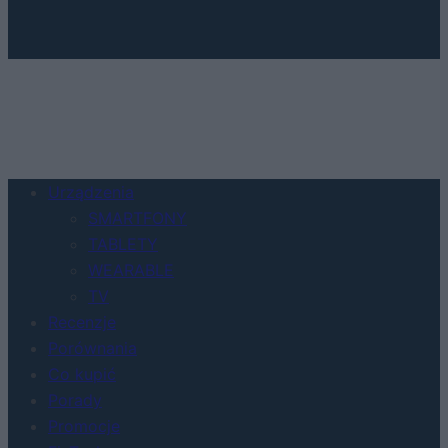
Urządzenia
SMARTFONY
TABLETY
WEARABLE
TV
Recenzje
Porównania
Co kupić
Porady
Promocje