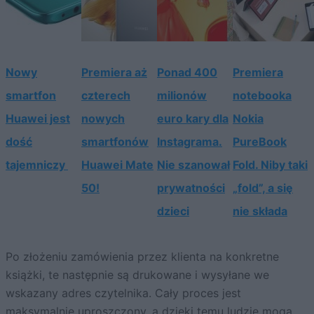
Nowy
Premiera aż
Ponad 400
Premiera
smartfon
czterech
milionów
notebooka
Huawei jest
nowych
euro kary dla
Nokia
dość
smartfonów
Instagrama.
PureBook
tajemniczy
Huawei Mate
Nie szanował
Fold. Niby taki
50!
prywatności
„fold”, a się
dzieci
nie składa
Po złożeniu zamówienia przez klienta na konkretne
książki, te następnie są drukowane i wysyłane we
wskazany adres czytelnika. Cały proces jest
maksymalnie uproszczony, a dzięki temu ludzie mogą