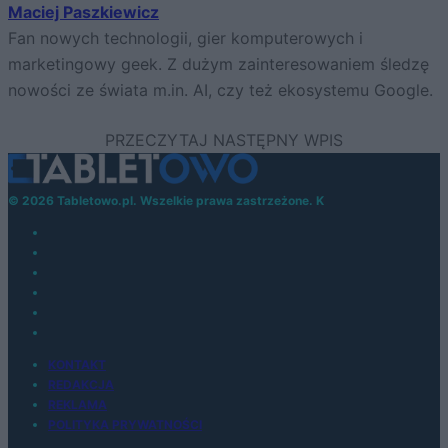
Maciej Paszkiewicz
Fan nowych technologii, gier komputerowych i
marketingowy geek. Z dużym zainteresowaniem śledzę
nowości ze świata m.in. AI, czy też ekosystemu Google.
© 2026 Tabletowo.pl. Wszelkie prawa zastrzeżone. K
KONTAKT
REDAKCJA
REKLAMA
POLITYKA PRYWATNOŚCI