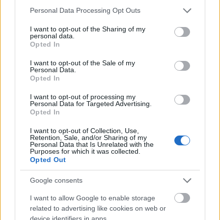
Please note that this website/app uses one or more Google
Personal Data Processing Opt Outs
services and may gather and store information including but
not limited to your visit or usage behaviour. You may click to
I want to opt-out of the Sharing of my
personal data.
grant or deny consent to Google and its third-party tags to
Opted In
use your data for below specified purposes in below Google
consent section.
I want to opt-out of the Sale of my
Personal Data.
Opted In
I want to opt-out of processing my
Personal Data for Targeted Advertising.
Opted In
I want to opt-out of Collection, Use,
Retention, Sale, and/or Sharing of my
Personal Data that Is Unrelated with the
Purposes for which it was collected.
Opted Out
Google consents
I want to allow Google to enable storage
related to advertising like cookies on web or
device identifiers in apps.