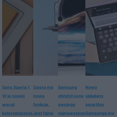
Sony Xperia 1
Opera ma
Samsung
Nowy
VI w nowej
nową
obniżył cenę
składany
wersji
funkcję.
swojego
smartfon
kolorystycznej.
Jest fajna,
najnowszego
Samsunga ma