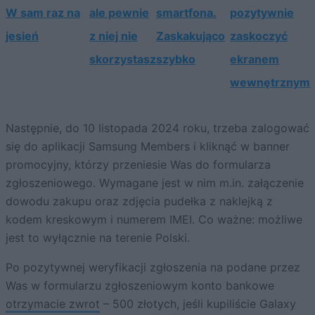
W sam raz na
ale pewnie
smartfona.
pozytywnie
jesień
z niej nie
Zaskakująco
zaskoczyć
skorzystasz
szybko
ekranem
wewnętrznym
Następnie, do 10 listopada 2024 roku, trzeba zalogować
się do aplikacji Samsung Members i kliknąć w banner
promocyjny, którzy przeniesie Was do formularza
zgłoszeniowego. Wymagane jest w nim m.in. załączenie
dowodu zakupu oraz zdjęcia pudełka z naklejką z
kodem kreskowym i numerem IMEI. Co ważne: możliwe
jest to wyłącznie na terenie Polski.
Po pozytywnej weryfikacji zgłoszenia na podane przez
Was w formularzu zgłoszeniowym konto bankowe
otrzymacie zwrot
– 500 złotych, jeśli kupiliście Galaxy