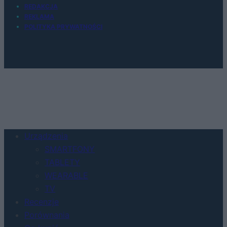
REDAKCJA
REKLAMA
POLITYKA PRYWATNOŚCI
Urządzenia
SMARTFONY
TABLETY
WEARABLE
TV
Recenzje
Porównania