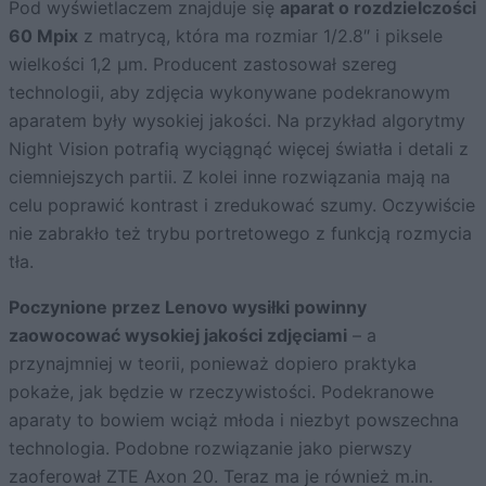
Pod wyświetlaczem znajduje się
aparat o rozdzielczości
60 Mpix
z matrycą, która ma rozmiar 1/2.8″ i piksele
wielkości 1,2 µm. Producent zastosował szereg
technologii, aby zdjęcia wykonywane podekranowym
aparatem były wysokiej jakości. Na przykład algorytmy
Night Vision potrafią wyciągnąć więcej światła i detali z
ciemniejszych partii. Z kolei inne rozwiązania mają na
celu poprawić kontrast i zredukować szumy. Oczywiście
nie zabrakło też trybu portretowego z funkcją rozmycia
tła.
Poczynione przez Lenovo wysiłki powinny
zaowocować wysokiej jakości zdjęciami
– a
przynajmniej w teorii, ponieważ dopiero praktyka
pokaże, jak będzie w rzeczywistości. Podekranowe
aparaty to bowiem wciąż młoda i niezbyt powszechna
technologia. Podobne rozwiązanie jako pierwszy
zaoferował
ZTE Axon 20
. Teraz ma je również m.in.