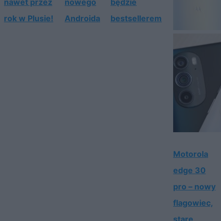
nawet przez
nowego
będzie
rok w Plusie!
Androida
bestsellerem
Motorola
edge 30
pro – nowy
flagowiec,
stare