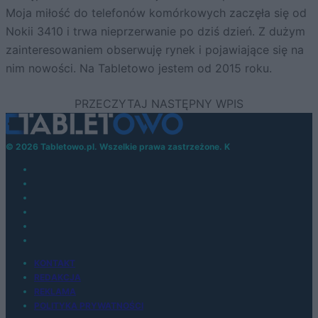
Moja miłość do telefonów komórkowych zaczęła się od
Nokii 3410 i trwa nieprzerwanie po dziś dzień. Z dużym
zainteresowaniem obserwuję rynek i pojawiające się na
nim nowości. Na Tabletowo jestem od 2015 roku.
© 2026 Tabletowo.pl. Wszelkie prawa zastrzeżone. K
KONTAKT
REDAKCJA
REKLAMA
POLITYKA PRYWATNOŚCI