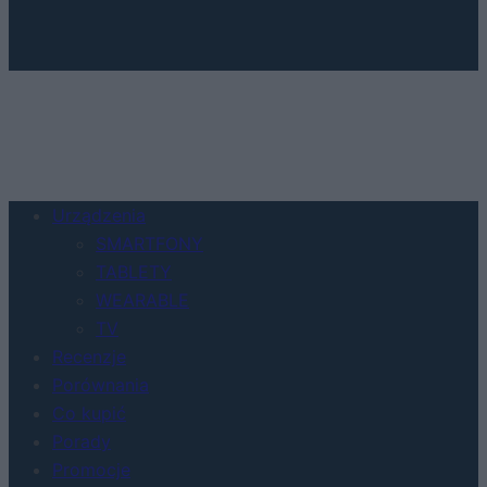
Urządzenia
SMARTFONY
TABLETY
WEARABLE
TV
Recenzje
Porównania
Co kupić
Porady
Promocje