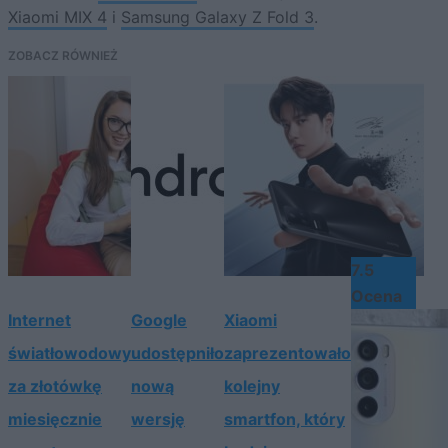
Xiaomi MIX 4
i
Samsung Galaxy Z Fold 3
.
ZOBACZ RÓWNIEŻ
7.5
Ocena
Internet
Google
Xiaomi
światłowodowy
udostępniło
zaprezentowało
za złotówkę
nową
kolejny
miesięcznie
wersję
smartfon, który