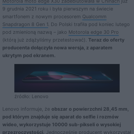
Motorola moto edge X30 zadebiutowała w Chinach
już
9 grudnia 2021 roku i była pierwszym na świecie
smartfonem z nowym procesorem
Qualcomm
Snapdragon 8 Gen 1
. Do Polski trafiła pod koniec lutego
pod zmienioną nazwą – jako
Motorola edge 30 Pro
(którą już zdążyliśmy przetestować).
Teraz do oferty
producenta dołączyła nowa wersja, z aparatem
ukrytym pod ekranem.
źródło: Lenovo
Lenovo informuje, że
obszar o powierzchni 28,45 mm,
pod którym znajduje się aparat do selfie i rozmów
wideo, wykorzystuje 10000 sub-pikseli o wysokiej
przezroczystości.
Jednocześnie producent wykorzystał