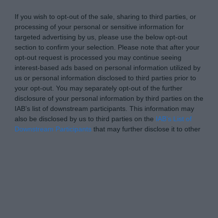
If you wish to opt-out of the sale, sharing to third parties, or
processing of your personal or sensitive information for
targeted advertising by us, please use the below opt-out
section to confirm your selection. Please note that after your
opt-out request is processed you may continue seeing
interest-based ads based on personal information utilized by
us or personal information disclosed to third parties prior to
your opt-out. You may separately opt-out of the further
disclosure of your personal information by third parties on the
IAB’s list of downstream participants. This information may
also be disclosed by us to third parties on the
IAB’s List of
Downstream Participants
that may further disclose it to other
third parties.
Please note that this website/app uses one or more Google
Personal Data Processing Opt Outs
services and may gather and store information including but
not limited to your visit or usage behaviour. You may click to
I want to opt-out of the Sharing of my
personal data.
grant or deny consent to Google and its third-party tags to
Opted In
use your data for below specified purposes in below Google
consent section.
I want to opt-out of the Sale of my
Personal Data.