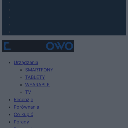
Urządzenia
SMARTFONY
TABLETY
WEARABLE
TV
Recenzje
Porównania
Co kupić
Porady