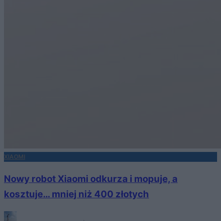
XIAOMI
Nowy robot Xiaomi odkurza i mopuje, a
kosztuje… mniej niż 400 złotych