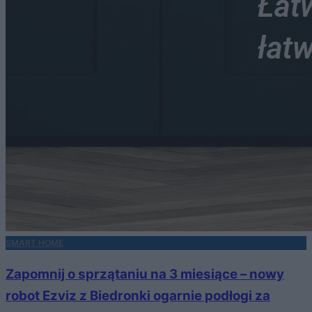
SMART HOME
Zapomnij o sprzątaniu na 3 miesiące – nowy
robot Ezviz z Biedronki ogarnie podłogi za