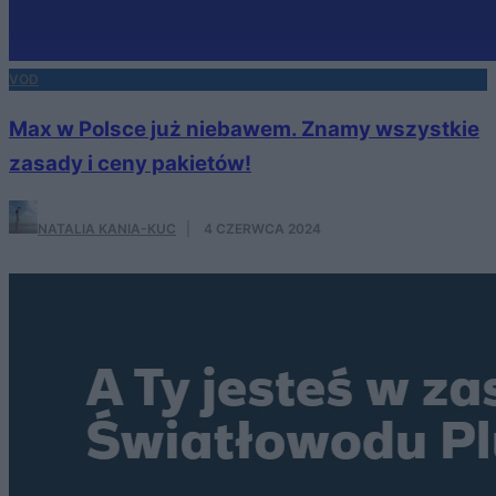
VOD
Max w Polsce już niebawem. Znamy wszystkie
zasady i ceny pakietów!
NATALIA KANIA-KUC
·
4 CZERWCA 2024