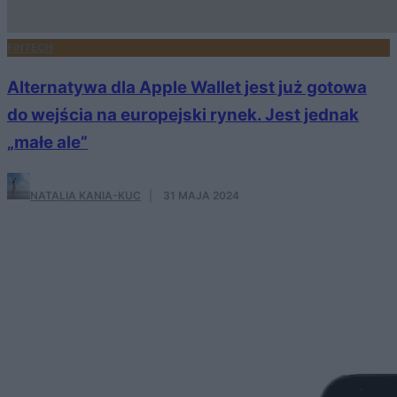
FINTECH
Alternatywa dla Apple Wallet jest już gotowa
do wejścia na europejski rynek. Jest jednak
„małe ale”
NATALIA KANIA-KUC
·
31 MAJA 2024