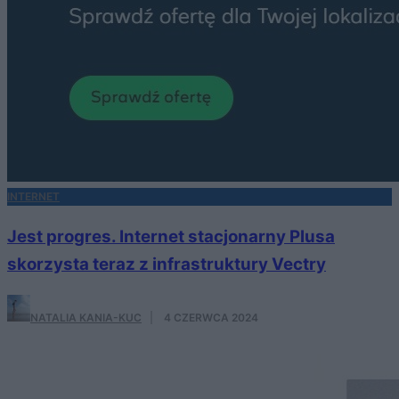
INTERNET
Jest progres. Internet stacjonarny Plusa
skorzysta teraz z infrastruktury Vectry
NATALIA KANIA-KUC
·
4 CZERWCA 2024