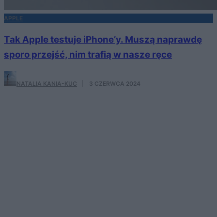
APPLE
Tak Apple testuje iPhone’y. Muszą naprawdę
sporo przejść, nim trafią w nasze ręce
NATALIA KANIA-KUC
·
3 CZERWCA 2024