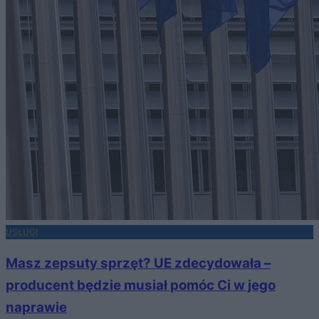
USŁUGI
Masz zepsuty sprzęt? UE zdecydowała –
producent będzie musiał pomóc Ci w jego
naprawie