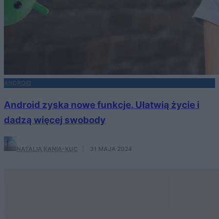
ANDROID
Android zyska nowe funkcje. Ułatwią życie i
dadzą więcej swobody
NATALIA KANIA-KUC
·
31 MAJA 2024