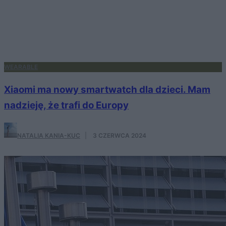
WEARABLE
Xiaomi ma nowy smartwatch dla dzieci. Mam
nadzieję, że trafi do Europy
NATALIA KANIA-KUC
·
3 CZERWCA 2024