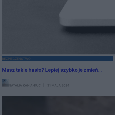
BEZPIECZEŃSTWO
Masz takie hasło? Lepiej szybko je zmień…
NATALIA KANIA-KUC
·
31 MAJA 2024