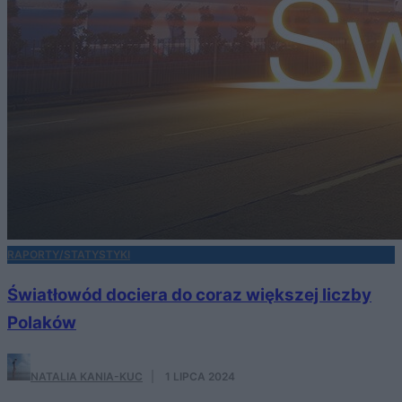
RAPORTY/STATYSTYKI
Światłowód dociera do coraz większej liczby
Polaków
NATALIA KANIA-KUC
·
1 LIPCA 2024