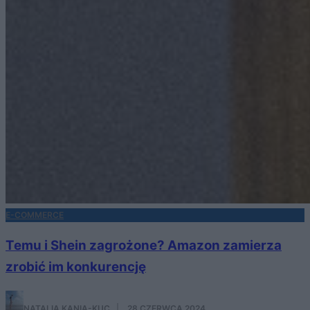
E-COMMERCE
Temu i Shein zagrożone? Amazon zamierza
zrobić im konkurencję
NATALIA KANIA-KUC
·
28 CZERWCA 2024