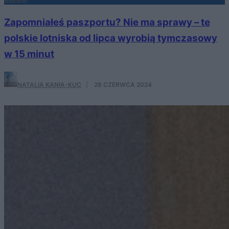
Zapomniałeś paszportu? Nie ma sprawy – te
polskie lotniska od lipca wyrobią tymczasowy
w 15 minut
NATALIA KANIA-KUC
·
28 CZERWCA 2024