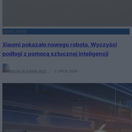
SMART HOME
Xiaomi pokazało nowego robota. Wyczyści
podłogi z pomocą sztucznej inteligencji
NATALIA KANIA-KUC
·
2 LIPCA 2024