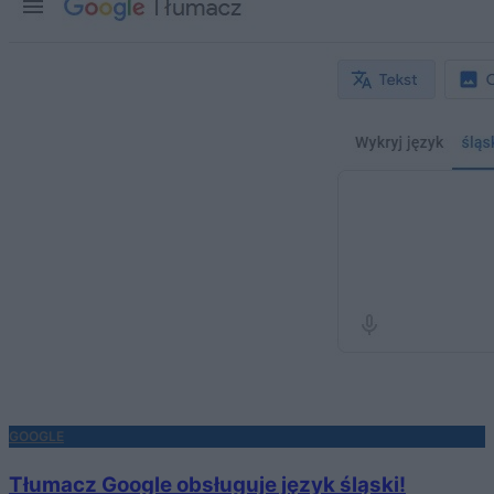
GOOGLE
Tłumacz Google obsługuje język śląski!