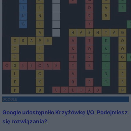
GOOGLE
Google udostępniło Krzyżówkę I/O. Podejmiesz
się rozwiązania?