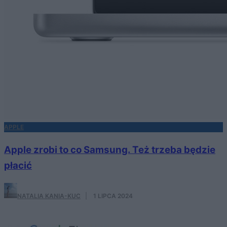
APPLE
Apple zrobi to co Samsung. Też trzeba będzie
płacić
NATALIA KANIA-KUC
·
1 LIPCA 2024