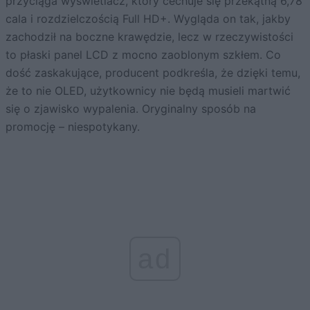
przyciąga wyświetlacz, który cechuje się przekątną 6,78
cala i rozdzielczością Full HD+. Wygląda on tak, jakby
zachodził na boczne krawędzie, lecz w rzeczywistości
to płaski panel LCD z mocno zaoblonym szkłem. Co
dość zaskakujące, producent podkreśla, że dzięki temu,
że to nie OLED, użytkownicy nie będą musieli martwić
się o zjawisko wypalenia. Oryginalny sposób na
promocję – niespotykany.
ad