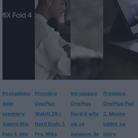
Poznaliśmy
Premiera
Intrygujący
Premiera
datę
OnePlus
OnePlus
OnePlus Pad
premiery
Watch 2R i
Nord 4 wita
2. Mocny
Xiaomi Mix
Nord Buds 3
się ze
tablet, na
Fold 4, Mix
Pro. Miks
światem. Ile
który