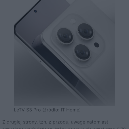
LeTV S3 Pro (źródło: IT Home)
Z drugiej strony, tzn. z przodu, uwagę natomiast