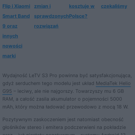
Flip i Xiaomi
zmian i
kosztuje w
czekaliśmy
Smart Band
sprawdzonych
Polsce?
9 oraz
rozwiązań
innych
nowości
marki
Wydajność LeTV S3 Pro powinna być satysfakcjonująca,
gdyż serduchem tego modelu jest układ
MediaTek Helio
G95
– leciwy, ale nie najgorszy. Towarzyszy mu 6 GB
RAM, a całość zasila akumulator o pojemności 5000
mAh, który można ładować przewodowo z mocą 18 W.
Pozytywnym zaskoczeniem jest natomiast obecność
głośników stereo i emitera podczerwieni na pokładzie
oraz – już niestety negatywnym – systemu
Android 13
,