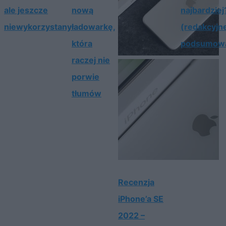
ale jeszcze
nową
najbardziej
niewykorzystany
ładowarkę,
(redakcyjn
która
podsumowa
raczej nie
porwie
tłumów
Recenzja
iPhone’a SE
2022 –