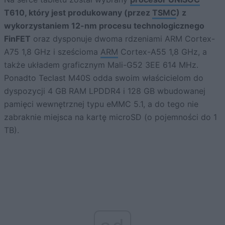
T610, który jest produkowany (przez
TSMC
) z
wykorzystaniem 12-nm procesu technologicznego
FinFET
oraz dysponuje dwoma rdzeniami ARM Cortex-
A75 1,8 GHz i sześcioma
ARM
Cortex-A55 1,8 GHz, a
także układem graficznym Mali-G52 3EE 614 MHz.
Ponadto Teclast M40S odda swoim właścicielom do
dyspozycji 4 GB RAM LPDDR4 i 128 GB wbudowanej
pamięci wewnętrznej typu eMMC 5.1, a do tego nie
zabraknie miejsca na kartę microSD (o pojemności do 1
TB).