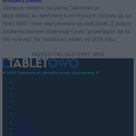
Zastępca redaktor naczelnej Tabletowo.pl
Moja miłość do telefonów komórkowych zaczęła się od
Nokii 3410 i trwa nieprzerwanie po dziś dzień. Z dużym
zainteresowaniem obserwuję rynek i pojawiające się na
nim nowości. Na Tabletowo jestem od 2015 roku.
© 2026 Tabletowo.pl. Wszelkie prawa zastrzeżone. K
KONTAKT
REDAKCJA
REKLAMA