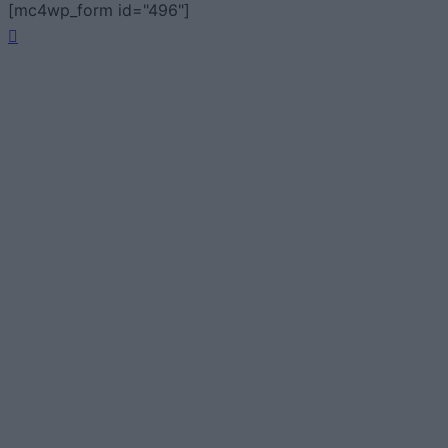
[mc4wp_form id="496"]