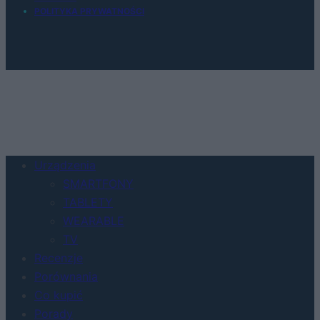
POLITYKA PRYWATNOŚCI
Urządzenia
SMARTFONY
TABLETY
WEARABLE
TV
Recenzje
Porównania
Co kupić
Porady