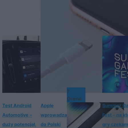
7
Ocena
Test Android
Apple
Summer G
Automotive –
wprowadza
Fest – na k
duży potencjał,
do Polski
gry czeka