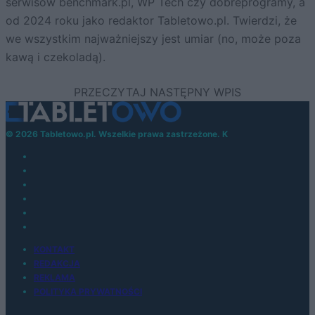
serwisów benchmark.pl, WP Tech czy dobreprogramy, a
od 2024 roku jako redaktor Tabletowo.pl. Twierdzi, że
we wszystkim najważniejszy jest umiar (no, może poza
kawą i czekoladą).
© 2026 Tabletowo.pl. Wszelkie prawa zastrzeżone. K
KONTAKT
REDAKCJA
REKLAMA
POLITYKA PRYWATNOŚCI