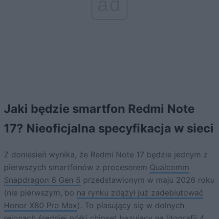
ad
Jaki będzie smartfon Redmi Note
17? Nieoficjalna specyfikacja w sieci
Z doniesień wynika, że Redmi Note 17 będzie jednym z
pierwszych smartfonów z procesorem
Qualcomm
Snapdragon 6 Gen 5
przedstawionym w maju 2026 roku
(nie pierwszym, bo
na rynku zdążył już zadebiutować
Honor X80 Pro Max
). To plasujący się w dolnych
rejonach średniej półki chipset bazujący na litografii 4