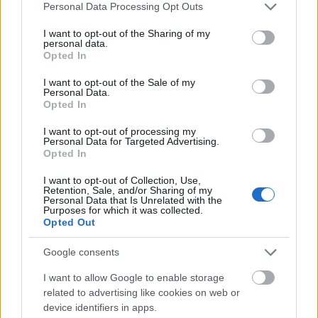
Please note that this website/app uses one or more Google
Personal Data Processing Opt Outs
services and may gather and store information including but
not limited to your visit or usage behaviour. You may click to
I want to opt-out of the Sharing of my
personal data.
grant or deny consent to Google and its third-party tags to
Opted In
use your data for below specified purposes in below Google
consent section.
I want to opt-out of the Sale of my
Personal Data.
Opted In
I want to opt-out of processing my
Personal Data for Targeted Advertising.
Opted In
I want to opt-out of Collection, Use,
Retention, Sale, and/or Sharing of my
Personal Data that Is Unrelated with the
Purposes for which it was collected.
Opted Out
Google consents
I want to allow Google to enable storage
related to advertising like cookies on web or
device identifiers in apps.