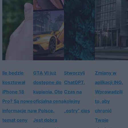
Ile będzie
GTA VI już
Stworzyli
Zmiany w
kosztował
dostępne do
ChatGPT.
aplikacji ING.
iPhone 18
kupienia. Oto
Czas na
Wprowadzili
Pro? Są nowe
oficjalna cena
kolejny
to, aby
informacje na
w Polsce.
„ostry” cios
chronić
temat ceny
Jest dobra
Twoje