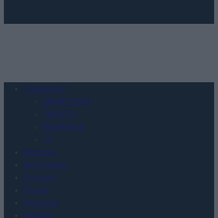
Urządzenia
SMARTFONY
TABLETY
WEARABLE
TV
Recenzje
Porównania
Co kupić
Porady
Promocje
FinTech