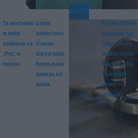
8.2
Ocena
Te słuchawki
Zanim
Poczta Polska
w pełni
wybierzesz
ostrzega: od
zasługują na
Orange,
1 lipca może
„Pro” w
zajrzyj tutaj.
ruszyć nowa
nazwie
Nowa mapa
fala oszustw.
zasięgu już
Powodem
działa
nowe
przepisy