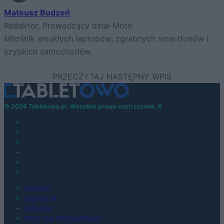
Mateusz Budzeń
Redaktor, Prowadzący dział Moto
Miłośnik smukłych laptopów, zgrabnych smartfonów i
szybkich samochodów.
© 2026 Tabletowo.pl. Wszelkie prawa zastrzeżone. K
KONTAKT
REDAKCJA
REKLAMA
POLITYKA PRYWATNOŚCI