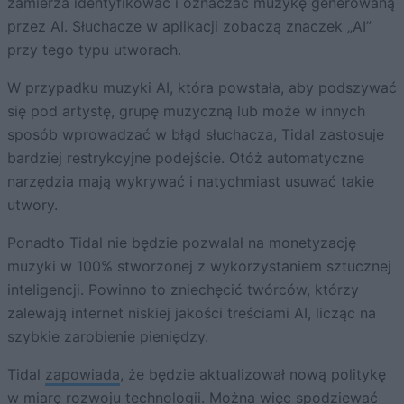
zamierza identyfikować i oznaczać muzykę generowaną
przez AI. Słuchacze w aplikacji zobaczą znaczek „AI”
przy tego typu utworach.
W przypadku muzyki AI, która powstała, aby podszywać
się pod artystę, grupę muzyczną lub może w innych
sposób wprowadzać w błąd słuchacza, Tidal zastosuje
bardziej restrykcyjne podejście. Otóż automatyczne
narzędzia mają wykrywać i natychmiast usuwać takie
utwory.
Ponadto Tidal nie będzie pozwalał na monetyzację
muzyki w 100% stworzonej z wykorzystaniem sztucznej
inteligencji. Powinno to zniechęcić twórców, którzy
zalewają internet niskiej jakości treściami AI, licząc na
szybkie zarobienie pieniędzy.
Tidal
zapowiada
, że będzie aktualizował nową politykę
w miarę rozwoju technologii. Można więc spodziewać