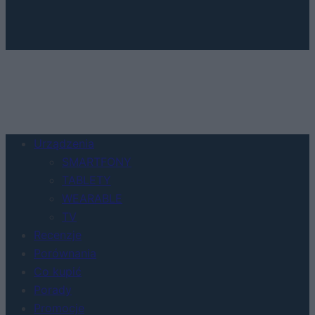
Urządzenia
SMARTFONY
TABLETY
WEARABLE
TV
Recenzje
Porównania
Co kupić
Porady
Promocje