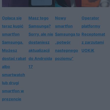
Opłaca się
Masz tego
Nowy
Operator
teraz kupić
Samsunga?
smartfon
platformy
smartfon
Sorry, ale nie
Samsunga to
Receptomat
Samsunga.
dostaniesz
„potwór
z zarzutami
Możesz
aktualizacji
następnego
UOKiK
dostać rabat
do Androida
poziomu”
albo
17
smartwatch
lub drugi
smartfon w
prezencie