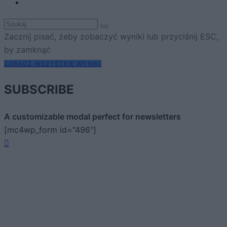
Zacznij pisać, żeby zobaczyć wyniki lub przyciśnij ESC,
by zamknąć
ZOBACZ WSZYSTKIE WYNIKI
SUBSCRIBE
A customizable modal perfect for newsletters
[mc4wp_form id="496"]