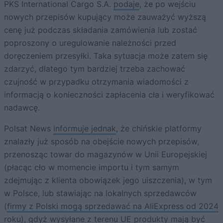
PKS International Cargo S.A.
podaje
, że po wejściu
nowych przepisów kupujący może zauważyć wyższą
cenę już podczas składania zamówienia lub zostać
poproszony o uregulowanie należności przed
doręczeniem przesyłki. Taka sytuacja może zatem się
zdarzyć, dlatego tym bardziej trzeba zachować
czujność w przypadku otrzymania wiadomości z
informacją o konieczności zapłacenia cła i weryfikować
nadawcę.
Polsat News
informuje jednak
, że chińskie platformy
znalazły już sposób na obejście nowych przepisów,
przenosząc towar do magazynów w Unii Europejskiej
(płacąc cło w momencie importu i tym samym
zdejmując z klienta obowiązek jego uiszczenia), w tym
w Polsce, lub stawiając na lokalnych sprzedawców
(
firmy z Polski mogą sprzedawać na AliExpress od 2024
roku
), gdyż wysyłane z terenu UE produkty mają być