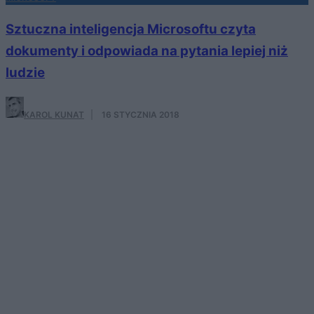
Sztuczna inteligencja Microsoftu czyta
dokumenty i odpowiada na pytania lepiej niż
ludzie
KAROL KUNAT
·
16 STYCZNIA 2018