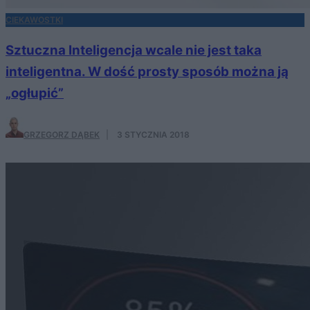
CIEKAWOSTKI
Sztuczna Inteligencja wcale nie jest taka
inteligentna. W dość prosty sposób można ją
„ogłupić”
GRZEGORZ DĄBEK
·
3 STYCZNIA 2018