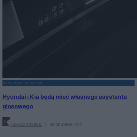
ASYSTENCI GŁOSOWI
Hyundai i Kia będą mieć własnego asystenta
głosowego
ŁUKASZ BIELECKI
·
28 GRUDNIA 2017