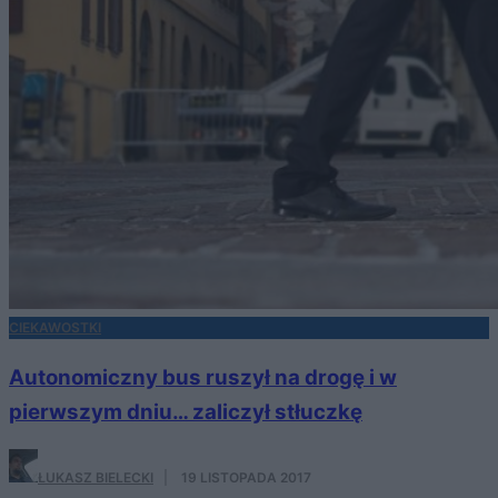
CIEKAWOSTKI
Autonomiczny bus ruszył na drogę i w
pierwszym dniu… zaliczył stłuczkę
ŁUKASZ BIELECKI
·
19 LISTOPADA 2017