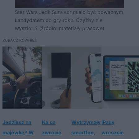
Star Wars Jedi: Survivor miało być poważnym
kandydatem do gry roku. Czyżby nie
wyszło…? (źródło: materiały prasowe)
ZOBACZ RÓWNIEŻ
Jedziesz na
Na co
Wytrzymały
iPady
majówkę? W
zwrócić
smartfon,
wreszcie