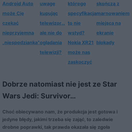
Android Auto
uwagę
którego
skończą z
może Cię
kupując
specyfikacja
marnowaniem
czekać
telewizor…
to nie
miejsca na
nieprzyjemna
ale nie do
wstyd?
ekranie
„niespodzianka”
oglądania
Nokia XR21
blokady
telewizji?
może nas
zaskoczyć
Dobrze natomiast nie jest ze Star
Wars Jedi: Survivor…
Choć obiecywano nam, że produkcja jest gotowa i
jedyne błędy, jakimi trzeba się zająć, to zaledwie
drobne poprawki, tak prawda okazała się zgoła