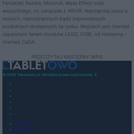
Fan(atyk) Razera, Motoroli, Mass Effect oraz
wszystkiego, co związane z AR/VR. Najchętniej pisze o
nowych, niecodziennych bądź zapomnianych
produktach dostępnych na rynku. Wojciech jest również
zapalonym fanem klocków LEGO, COBI, od niedawna -
również CaDA.
© 2026 Tabletowo.pl. Wszelkie prawa zastrzeżone. K
KONTAKT
REDAKCJA