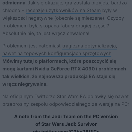
odmienna.
Jak się okazuje, gra została przyjęta bardzo
chłodno –
recenzje użytkowników na Steam
były w
większości negatywne (obecnie są mieszane). Czyżby
problemem była skopana fabuła drugiej części?
Absolutnie nie, ta jest wręcz chwalona!
Problemem jest natomiast
tragiczna optymalizacja,
nawet na topowych konfiguracjach sprzętowych
.
Mówimy tutaj o platformach, które poszczycić się
mogą kartami Nvidia GeForce RTX 4090 i problemach
tak wielkich, że najnowsza produkcja EA staje się
wręcz niegrywalna.
Na oficjalnym Twitterze Star Wars EA pojawiły się nawet
przeprosiny zespołu odpowiedzialnego za wersję na PC:
A note from the Jedi Team on the PC version
of Star Wars Jedi: Survivor
pic.twitter.com/C3bp78VICr