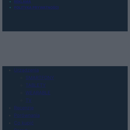
REKLAMA
POLITYKA PRYWATNOŚCI
Urządzenia
SMARTFONY
TABLETY
WEARABLE
TV
Recenzje
Porównania
Co kupić