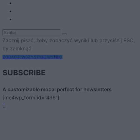
Zacznij pisać, żeby zobaczyć wyniki lub przyciśnij ESC,
by zamknąć
ZOBACZ WSZYSTKIE WYNIKI
SUBSCRIBE
A customizable modal perfect for newsletters
[mc4wp_form id="496"]