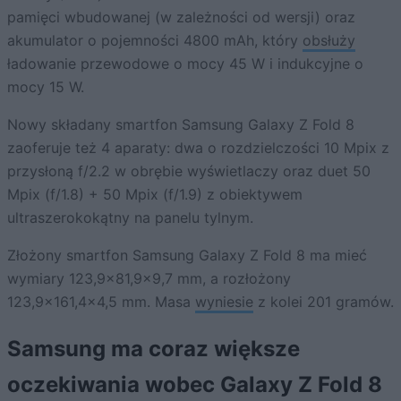
pamięci wbudowanej (w zależności od wersji) oraz
akumulator o pojemności 4800 mAh, który
obsłuży
ładowanie przewodowe o mocy 45 W i indukcyjne o
mocy 15 W.
Nowy składany smartfon Samsung Galaxy Z Fold 8
zaoferuje też 4 aparaty: dwa o rozdzielczości 10 Mpix z
przysłoną f/2.2 w obrębie wyświetlaczy oraz duet 50
Mpix (f/1.8) + 50 Mpix (f/1.9) z obiektywem
ultraszerokokątny na panelu tylnym.
Złożony smartfon Samsung Galaxy Z Fold 8 ma mieć
wymiary 123,9×81,9×9,7 mm, a rozłożony
123,9×161,4×4,5 mm. Masa
wyniesie
z kolei 201 gramów.
Samsung ma coraz większe
oczekiwania wobec Galaxy Z Fold 8