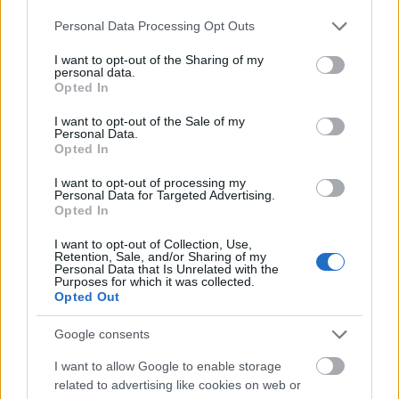
Please note that this website/app uses one or more Google
Personal Data Processing Opt Outs
services and may gather and store information including but
not limited to your visit or usage behaviour. You may click to
I want to opt-out of the Sharing of my
personal data.
grant or deny consent to Google and its third-party tags to
Opted In
use your data for below specified purposes in below Google
consent section.
I want to opt-out of the Sale of my
Personal Data.
Opted In
I want to opt-out of processing my
Personal Data for Targeted Advertising.
Opted In
I want to opt-out of Collection, Use,
Retention, Sale, and/or Sharing of my
Personal Data that Is Unrelated with the
Purposes for which it was collected.
Opted Out
Google consents
I want to allow Google to enable storage
related to advertising like cookies on web or