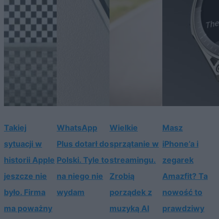
Takiej
WhatsApp
Wielkie
Masz
sytuacji w
Plus dotarł do
sprzątanie w
iPhone’a i
historii Apple
Polski. Tyle to
streamingu.
zegarek
jeszcze nie
na niego nie
Zrobią
Amazfit? Ta
było. Firma
wydam
porządek z
nowość to
ma poważny
muzyką AI
prawdziwy